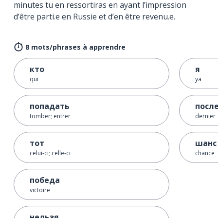
minutes tu en ressortiras en ayant l’impression
d’être parti.e en Russie et d’en être revenu.e.
8 mots/phrases à apprendre
кто
я
qui
ya
попадать
посл
tomber; entrer
dernier
тот
шанс
celui-ci; celle-ci
chance
победа
victoire
нельзя