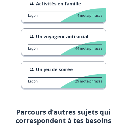
Activités en famille
Leçon
4
mots/phrases
Un voyageur antisocial
Leçon
44
mots/phrases
Un jeu de soirée
Leçon
29
mots/phrases
Parcours d’autres sujets qui
correspondent à tes besoins