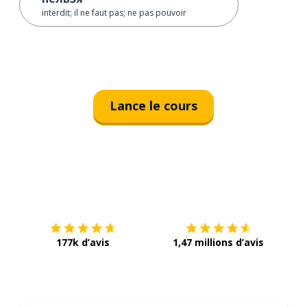
interdit; il ne faut pas; ne pas pouvoir
Lance le cours
Télécharge via
App Store
Tél
177k d’avis
1,47 millions d’avis