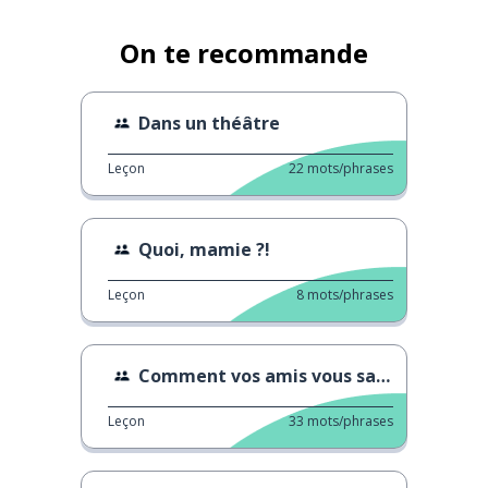
On te recommande
Dans un théâtre
Leçon
22
mots/phrases
Quoi, mamie ?!
Leçon
8
mots/phrases
Comment vos amis vous saluent
Leçon
33
mots/phrases