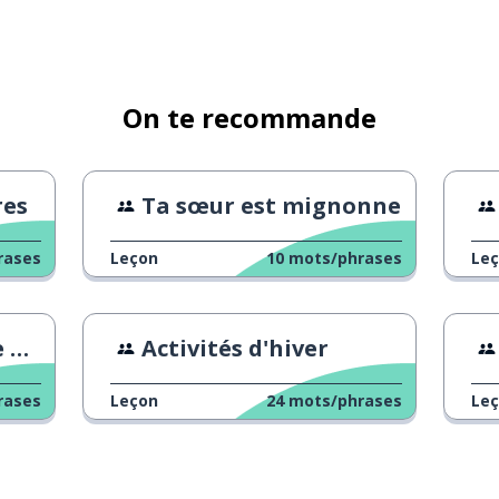
e)
On te recommande
res
Ta sœur est mignonne
rases
Leçon
10
mots/phrases
Le
ct
Activités d'hiver
rases
Leçon
24
mots/phrases
Le