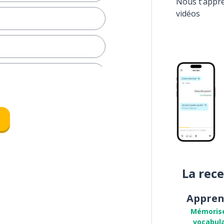
Nous t’appr
vidéos
La rec
dier
Appren
Mémoris
vocabula