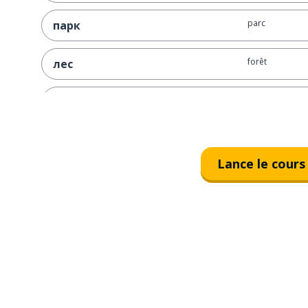
parc
парк
forêt
лес
quelquefois
иногда
simplement
просто
Lance le cours
souvent
часто
jouer
играть
apprendre; étu
учиться
une leçon
урок