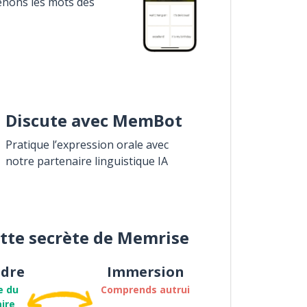
enons les mots des
Discute avec MemBot
Pratique l’expression orale avec
notre partenaire linguistique IA
ette secrète de Memrise
dre
Immersion
e du
Comprends autrui
ire