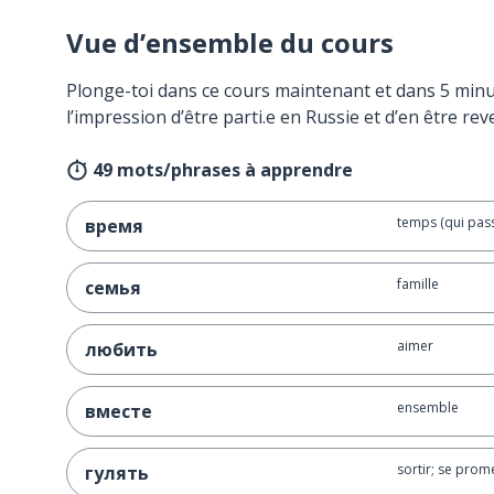
Vue d’ensemble du cours
Plonge-toi dans ce cours maintenant et dans 5 minu
l’impression d’être parti.e en Russie et d’en être rev
49 mots/phrases à apprendre
temps (qui pas
время
famille
семья
aimer
любить
ensemble
вместе
sortir; se prom
гулять