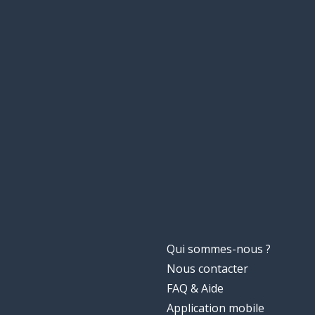
russe (langue)
русский
un conte de fée
сказка
tu
ты
raconter
рассказывать
Qui sommes-nous ?
Nous contacter
FAQ & Aide
Application mobile