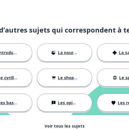
d’autres sujets qui correspondent à t
ongés; un week-end
ntroductions
La nourriture
La s
tir avec
e cyrillique
Le shopping
Le s
es bases
Les opinions
Les rela
Voir tous les sujets