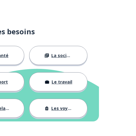
es besoins
anté
La société
port
Le travail
tions
Les voyages