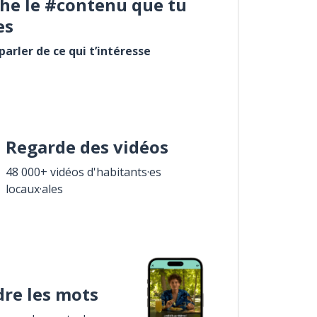
he le #contenu que tu
es
arler de ce qui t’intéresse
Regarde des vidéos
48 000+ vidéos d'habitants·es
locaux·ales
re les mots