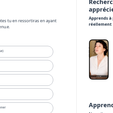
Recherc
appréci
Apprends à p
tes tu en ressortiras en ayant
réellement
enu.e.
se)
Apprend
ener