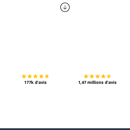
Télécharge via
App Store
T
177k d’avis
1,47 millions d’avis
 soirée