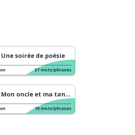
Une soirée de poésie
çon
57
mots/phrases
Mon oncle et ma tante ne s'assoient pas à côté
çon
10
mots/phrases