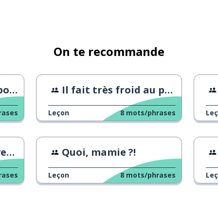
On te recommande
n ?
Il fait très froid au printemps
rases
Leçon
8
mots/phrases
Le
is
Quoi, mamie ?!
rases
Leçon
8
mots/phrases
Le