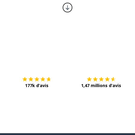
Télécharge via
App Store
T
177k d’avis
1,47 millions d’avis