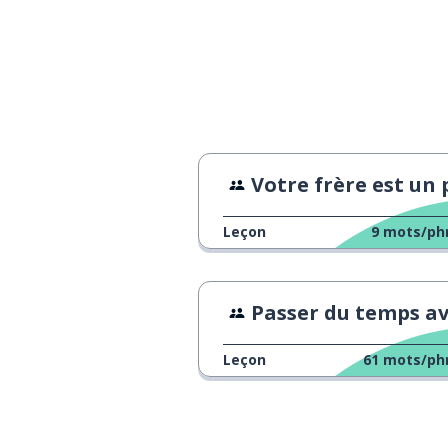
Votre frère est un politicie
Leçon
9
mots/ph
Passer du temps avec des am
Leçon
61
mots/ph