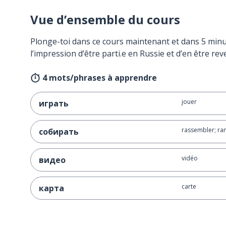
Vue d’ensemble du cours
Plonge-toi dans ce cours maintenant et dans 5 minu
l’impression d’être parti.e en Russie et d’en être rev
4 mots/phrases à apprendre
jouer
играть
rassembler; ra
собирать
vidéo
видео
carte
карта