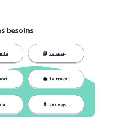
es besoins
anté
La société
port
Le travail
tions
Les voyages