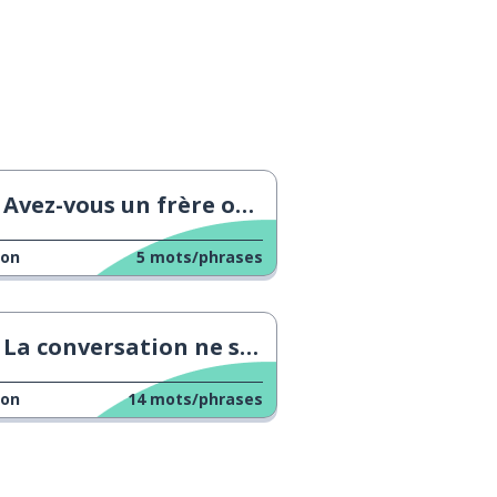
Avez-vous un frère ou une sœur ?
çon
5
mots/phrases
La conversation ne s'est pas déroulée comme prévu
çon
14
mots/phrases