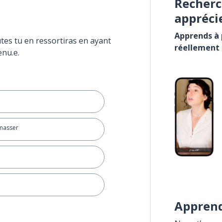
Recherc
appréci
Apprends à p
tes tu en ressortiras en ayant
réellement
enu.e.
masser
Apprend