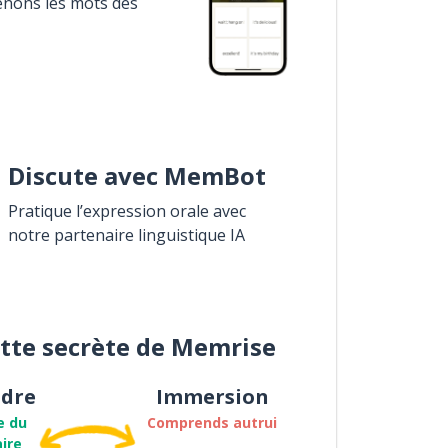
enons les mots des
Discute avec MemBot
Pratique l’expression orale avec
notre partenaire linguistique IA
ette secrète de Memrise
dre
Immersion
e du
Comprends autrui
ire