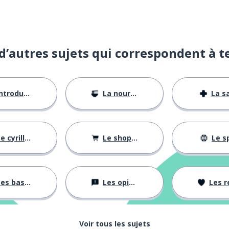
d’autres sujets qui correspondent à t
ntroductions
La nourriture
La s
e cyrillique
Le shopping
Le s
es bases
Les opinions
Les rela
Voir tous les sujets