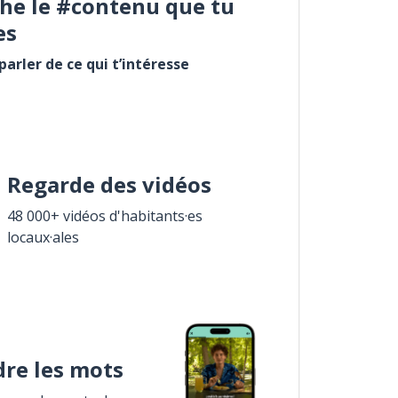
he le #contenu que tu
es
arler de ce qui t’intéresse
Regarde des vidéos
48 000+ vidéos d'habitants·es
locaux·ales
re les mots