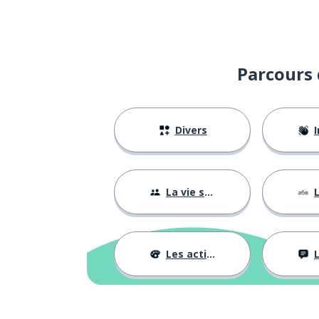
Parcours 
Divers
I
La vie sociale
L
Les activités
L