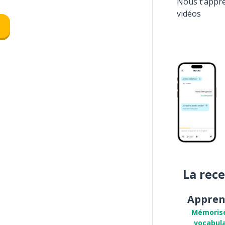
Nous t’appr
vidéos
La rec
Appren
Mémoris
vocabula