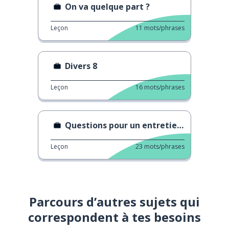
On va quelque part ?
Leçon
11
mots/phrases
Divers 8
Leçon
16
mots/phrases
Questions pour un entretien d'embauche
Leçon
23
mots/phrases
Parcours d’autres sujets qui
correspondent à tes besoins