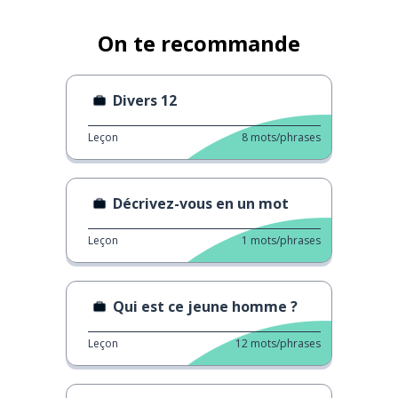
On te recommande
Divers 12
Leçon
8
mots/phrases
Décrivez-vous en un mot
Leçon
1
mots/phrases
Qui est ce jeune homme ?
Leçon
12
mots/phrases