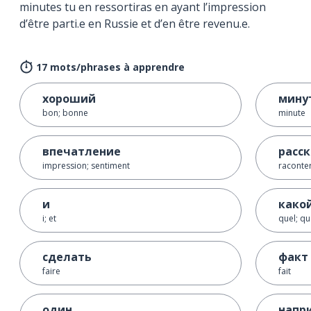
minutes tu en ressortiras en ayant l’impression
d’être parti.e en Russie et d’en être revenu.e.
17 mots/phrases à apprendre
хороший
мину
bon; bonne
minute
впечатление
расс
impression; sentiment
raconte
и
како
i; et
quel; qu
сделать
факт
faire
fait
один
напр