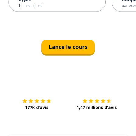
1; un seul; seul
par exe
Lance le cours
Télécharge via
App Store
Tél
177k d’avis
1,47 millions d’avis