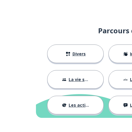
simplement
просто
recevoir
получать
Parcours 
l'argent
деньги
Divers
I
rien
ничего
mot
слово
La vie sociale
L
ceci; cela; ce
это
Les activités
L
un poste; une f
должность
le bonheur
счастье