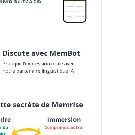
enons les mots des
Discute avec MemBot
Pratique l’expression orale avec
notre partenaire linguistique IA
ette secrète de Memrise
dre
Immersion
e du
Comprends autrui
ire