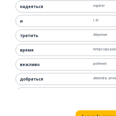
espérer
надеяться
i; et
и
dépenser
тратить
temps (qui pas
время
poliment
вежливо
atteindre; arriv
добраться
dégoûtant
отвратительный
bureau
офис