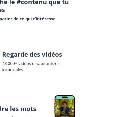
he le #contenu que tu
es
arler de ce qui t’intéresse
Regarde des vidéos
48 000+ vidéos d'habitants·es
locaux·ales
re les mots