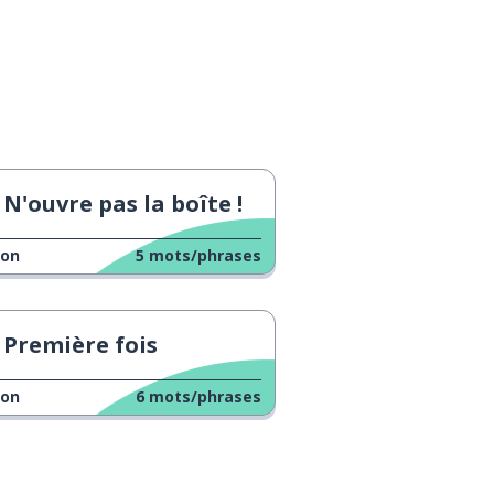
N'ouvre pas la boîte !
çon
5
mots/phrases
Première fois
çon
6
mots/phrases