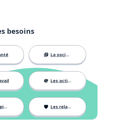
es besoins
anté
La société
avail
Les activités
ons
Les relations