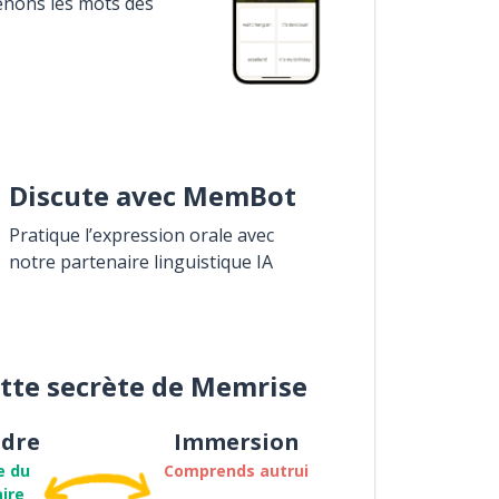
enons les mots des
Discute avec MemBot
Pratique l’expression orale avec
notre partenaire linguistique IA
ette secrète de Memrise
dre
Immersion
e du
Comprends autrui
ire