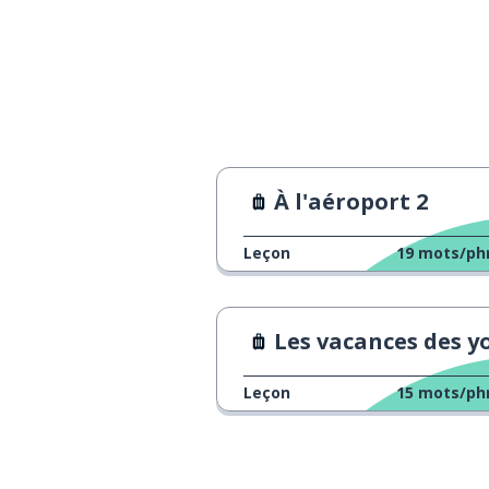
À l'aéroport 2
Leçon
19
mots/ph
Les vacances des youtube
Leçon
15
mots/ph