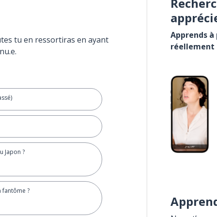
Recherc
appréci
Apprends à p
tes tu en ressortiras en ayant
réellement
nu.e.
assé)
au Japon ?
n fantôme ?
Apprend