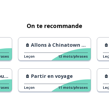
On te recommande
Allons à Chinatown à Kobe
rases
Leçon
13
mots/phrases
Le
urs
Partir en voyage
rases
Leçon
11
mots/phrases
Le