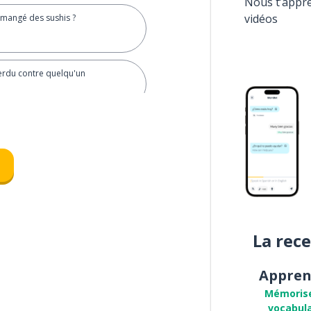
Nous t’appr
vidéos
 mangé des sushis ?
perdu contre quelqu'un
La rec
Appren
Mémoris
vocabula