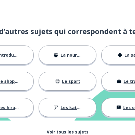
d’autres sujets qui correspondent à t
ntroductions
La nourriture
La s
e shopping
Le sport
Le tr
es hiraganas
Les katakanas
Les opini
Voir tous les sujets