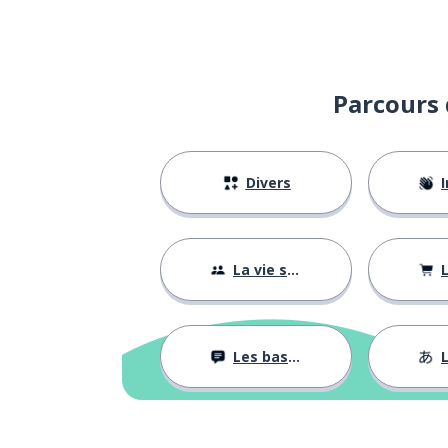
Parcours 
Divers
I
La vie sociale
L
Les bases
L