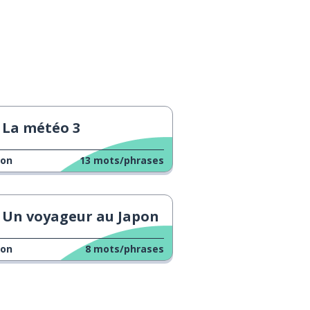
La météo 3
çon
13
mots/phrases
Un voyageur au Japon
çon
8
mots/phrases