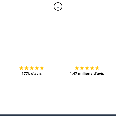
Télécharge via
App Store
T
177k d’avis
1,47 millions d’avis