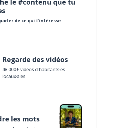
he le #contenu que tu
es
arler de ce qui t’intéresse
Regarde des vidéos
48 000+ vidéos d'habitants·es
locaux·ales
re les mots