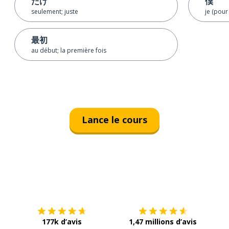
だけ
僕
seulement; juste
je (pour
最初
au début; la première fois
Lance le cours
Télécharge via
App Store
Tél
177k d’avis
1,47 millions d’avis