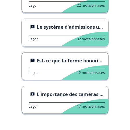
Leçon
22
mots/phrases
Le système d'admissions universitaires
Leçon
32
mots/phrases
Est-ce que la forme honorifique est nécessaire ?
Leçon
12
mots/phrases
L'importance des caméras de sécurité
Leçon
17
mots/phrases