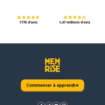
Télécharge via
App Store
Tél
177k d’avis
1,47 millions d’avis
Commencer à apprendre