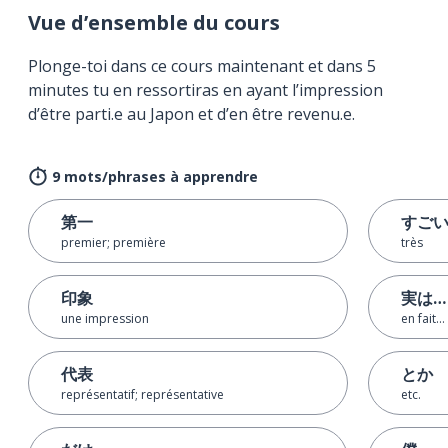
Vue d’ensemble du cours
Plonge-toi dans ce cours maintenant et dans 5
minutes tu en ressortiras en ayant l’impression
d’être parti.e au Japon et d’en être revenu.e.
9 mots/phrases à apprendre
第一
すご
premier; première
très
印象
実は…
une impression
en fait…
代表
とか
représentatif; représentative
etc.