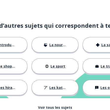
d’autres sujets qui correspondent à t
ntroductions
La nourriture
La s
e shopping
Le sport
Le tr
es hiraganas
Les katakanas
Les opini
Voir tous les sujets