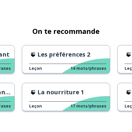
On te recommande
éant
Les préférences 2
rases
Leçon
14
mots/phrases
Le
laît
La nourriture 1
rases
Leçon
17
mots/phrases
Le