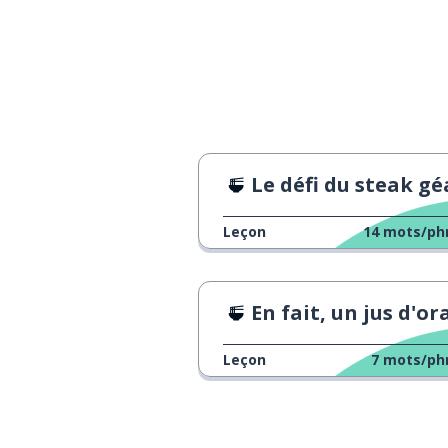
Le défi du steak g
Leçon
14
mots/ph
En fait, un jus d'orange, s'il vous p
Leçon
7
mots/ph