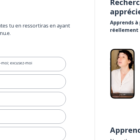
Recherc
appréci
Apprends à p
tes tu en ressortiras en ayant
réellement
nu.e.
-moi; excusez-moi
Apprend