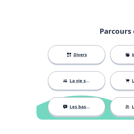
Parcours 
Divers
I
La vie sociale
L
Les bases
L