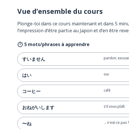
Vue d’ensemble du cours
Plonge-toi dans ce cours maintenant et dans 5 minu
l’impression d’être parti.e au Japon et d’en être reve
5 mots/phrases à apprendre
pardon; excuse
すいません
oui
はい
café
コーヒー
s'il vous plaît
おねがいします
… n'est-ce pas ?
〜ね