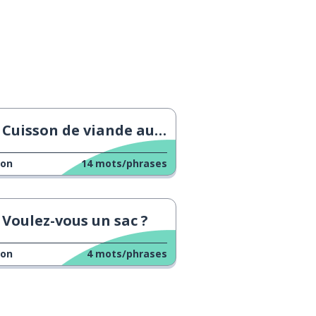
Cuisson de viande au grill au bureau
çon
14
mots/phrases
Voulez-vous un sac ?
çon
4
mots/phrases