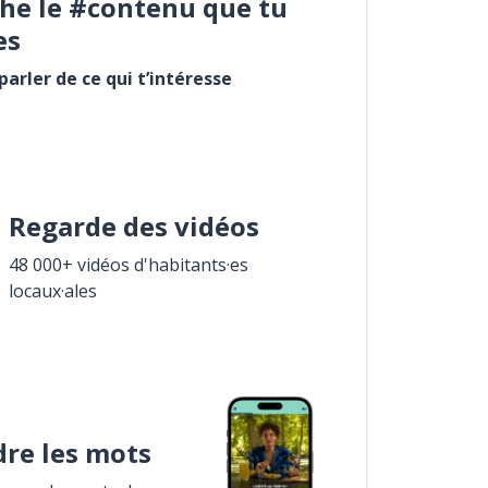
he le #contenu que tu
es
arler de ce qui t’intéresse
Regarde des vidéos
48 000+ vidéos d'habitants·es
locaux·ales
re les mots