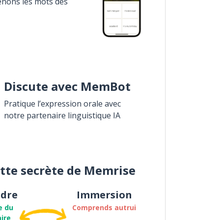
enons les mots des
Discute avec MemBot
Pratique l’expression orale avec
notre partenaire linguistique IA
ette secrète de Memrise
dre
Immersion
e du
Comprends autrui
ire