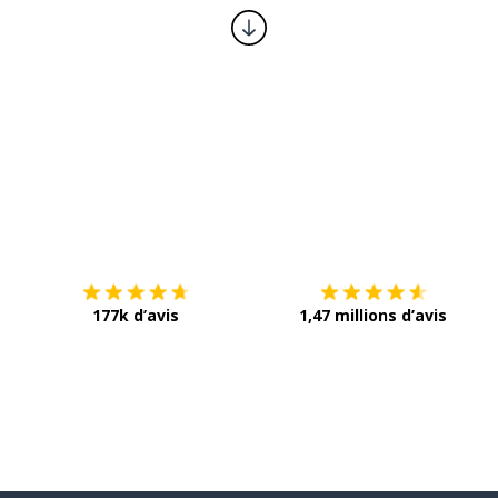
Télécharge via
App Store
T
177k d’avis
1,47 millions d’avis