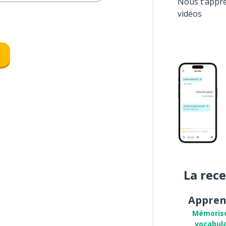
Nous t’appr
vidéos
La rec
Appren
Mémoris
vocabula