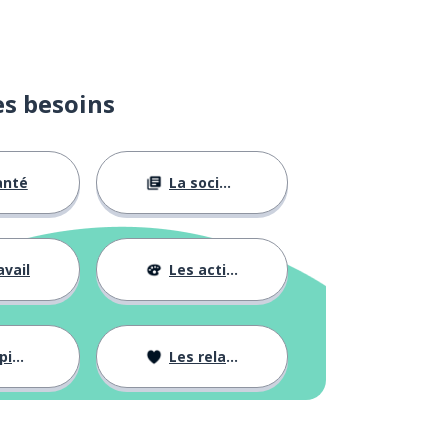
es besoins
anté
La société
avail
Les activités
ons
Les relations