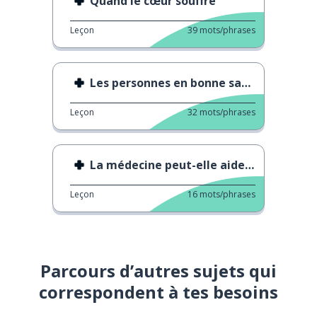
Quand le cœur souffre
Leçon
39
mots/phrases
Les personnes en bonne santé sont déprimées
Leçon
32
mots/phrases
La médecine peut-elle aider l'acné à disparaître ?
Leçon
16
mots/phrases
Parcours d’autres sujets qui
correspondent à tes besoins