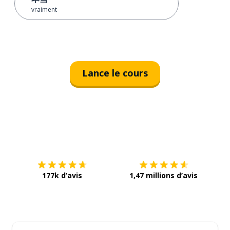
vraiment
Lance le cours
Télécharge via
App Store
Tél
177k d’avis
1,47 millions d’avis