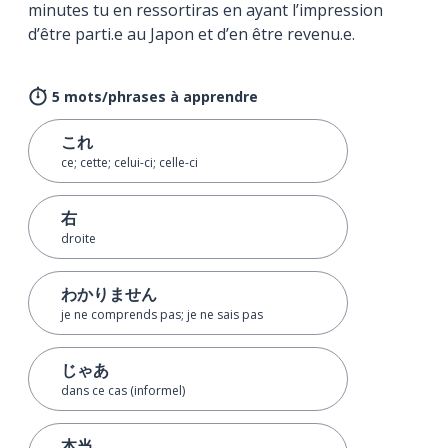
minutes tu en ressortiras en ayant l’impression
d’être parti.e au Japon et d’en être revenu.e.
5 mots/phrases à apprendre
これ
ce; cette; celui-ci; celle-ci
右
droite
わかりません
je ne comprends pas; je ne sais pas
じゃあ
dans ce cas (informel)
本当