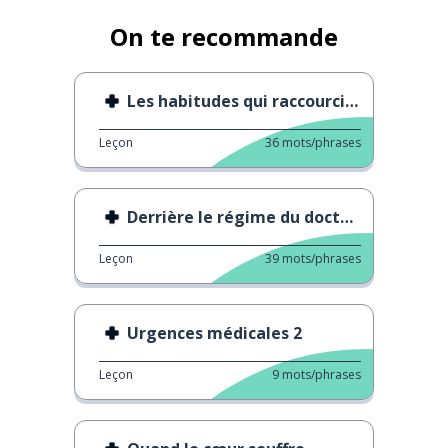
On te recommande
Les habitudes qui raccourcissent la durée de vie
Leçon
36
mots/phrases
Derrière le régime du docteur
Leçon
39
mots/phrases
Urgences médicales 2
Leçon
9
mots/phrases