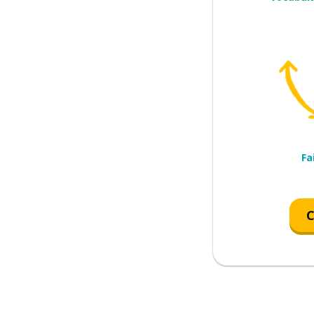
s cela
Fa
C