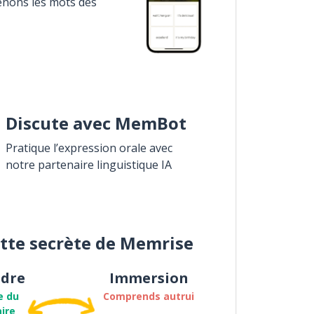
enons les mots des
Discute avec MemBot
Pratique l’expression orale avec
notre partenaire linguistique IA
ette secrète de Memrise
dre
Immersion
e du
Comprends autrui
ire