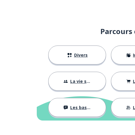
Parcours 
Divers
I
La vie sociale
L
Les bases
L