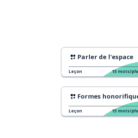
Parler de l'espace
Leçon
15
mots/ph
Formes honorifique et humb
Leçon
15
mots/ph