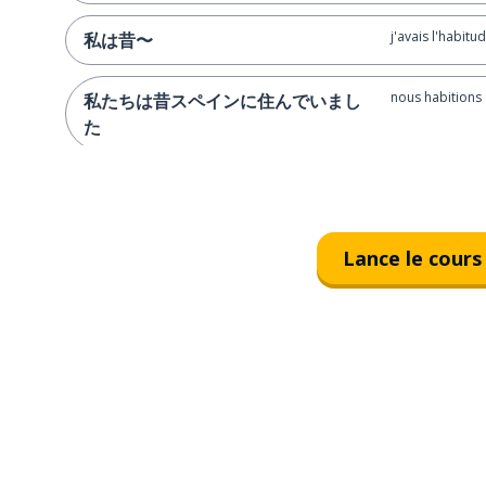
j'avais l'habitu
私は昔〜
nous habitions
私たちは昔スペインに住んでいまし
た
… mais plus ma
...でも今は違います
nous avions un
私たちは昔ビジネスを所有していま
Lance le cours
したが、今は違います
quand … était j
若い時
mes grands-par
祖父母は若い時アフリカに行きまし
ils étaient jeun
た
nous habitions
私たちは昔アメリカに住んでいまし