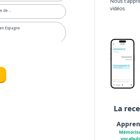
Nous t’appr
vidéos
de de …
 en Espagne
intenant
 commerce mais plus maintenant
eune
La rec
ents sont allés en Afrique quand
es
Appren
Mémoris
 en Amérique, mais nous avons
vocabula