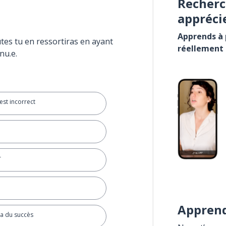
Recherc
appréci
Apprends à p
tes tu en ressortiras en ayant
réellement
nu.e.
 est incorrect
r
Apprend
a du succès