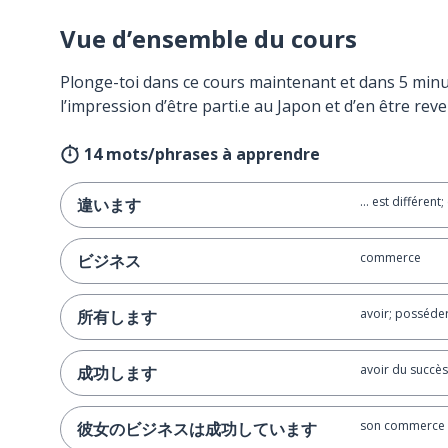
Vue d’ensemble du cours
Plonge-toi dans ce cours maintenant et dans 5 minu
l’impression d’être parti.e au Japon et d’en être reve
14 mots/phrases à apprendre
… est différent;
違います
commerce
ビジネス
avoir; posséde
所有します
avoir du succès
成功します
son commerce 
彼女のビジネスは成功しています