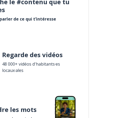
he le #contenu que tu
es
arler de ce qui t’intéresse
Regarde des vidéos
48 000+ vidéos d'habitants·es
locaux·ales
re les mots