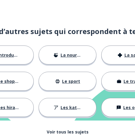
d’autres sujets qui correspondent à t
ntroductions
La nourriture
La s
e shopping
Le sport
Le tr
es hiraganas
Les katakanas
Les opini
Voir tous les sujets