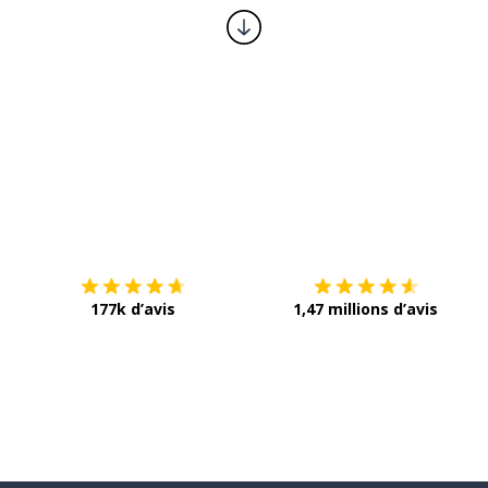
Télécharge via
App Store
T
177k d’avis
1,47 millions d’avis