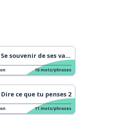
Se souvenir de ses vacances
çon
16
mots/phrases
Dire ce que tu penses 2
çon
11
mots/phrases