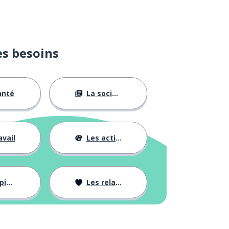
es besoins
anté
La société
avail
Les activités
ons
Les relations