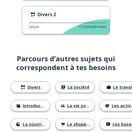
Divers 2
Leçon
13
mots/phrases
Parcours d’autres sujets qui
correspondent à tes besoins
Divers
La société
Le travai
Introductions
La vie sociale
Les activités
La nourriture
Le shopping
Les base