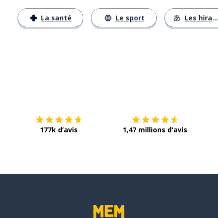
La santé
Le sport
Les hiraganas
Télécharge via
App Store
Tél
177k d’avis
1,47 millions d’avis