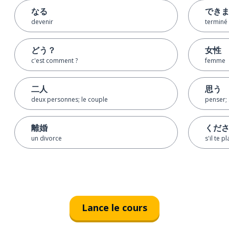
なる
でき
devenir
terminé
どう？
女性
c'est comment ?
femme
二人
思う
deux personnes; le couple
penser; 
離婚
くだ
un divorce
s'il te pl
Lance le cours