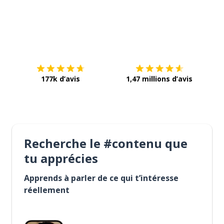
Télécharge via
App Store
Tél
177k d’avis
1,47 millions d’avis
Recherche le #contenu que
tu apprécies
Apprends à parler de ce qui t’intéresse
réellement