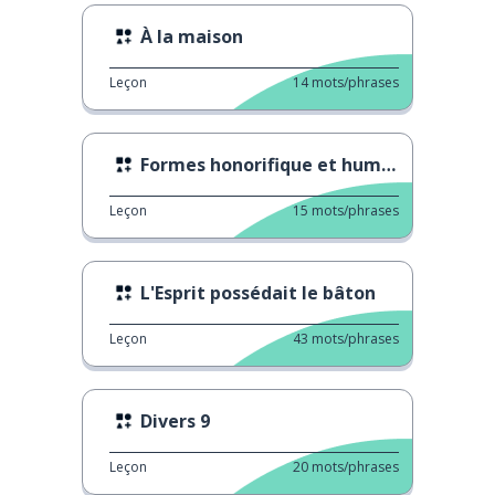
À la maison
Leçon
14
mots/phrases
Formes honorifique et humble
Leçon
15
mots/phrases
L'Esprit possédait le bâton
Leçon
43
mots/phrases
Divers 9
Leçon
20
mots/phrases