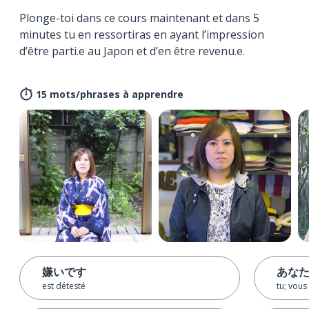
Plonge-toi dans ce cours maintenant et dans 5
minutes tu en ressortiras en ayant l’impression
d’être parti.e au Japon et d’en être revenu.e.
15 mots/phrases à apprendre
嫌いです
あな
est détesté
tu; vous 