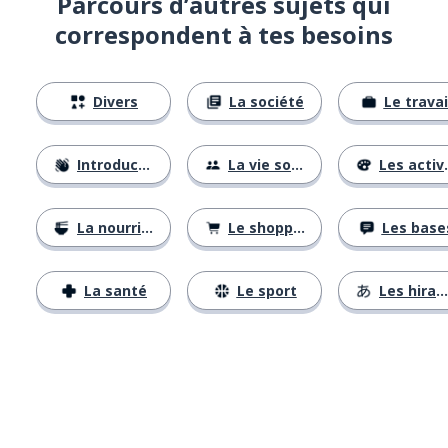
Parcours d’autres sujets qui
correspondent à tes besoins
Divers
La société
Le travai
Introductions
La vie sociale
Les activités
La nourriture
Le shopping
Les base
La santé
Le sport
Les hiraganas
Télécharge via
App Store
Tél