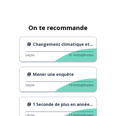
On te recommande
Changement climatique et fortes pluies
Leçon
31
mots/phrases
Mener une enquête
Leçon
10
mots/phrases
1 Seconde de plus en année bissextile
Leçon
13
mots/phrases