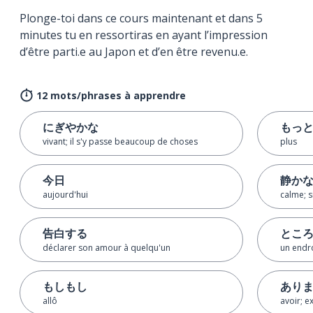
Plonge-toi dans ce cours maintenant et dans 5
minutes tu en ressortiras en ayant l’impression
d’être parti.e au Japon et d’en être revenu.e.
12 mots/phrases à apprendre
にぎやかな
もっ
vivant; il s'y passe beaucoup de choses
plus
今日
静か
aujourd'hui
calme; s
告白する
とこ
déclarer son amour à quelqu'un
un endro
もしもし
あり
allô
avoir; exi