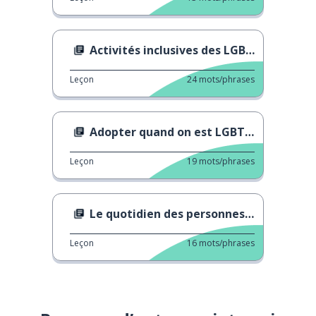
Activités inclusives des LGBTQ+
Leçon
24
mots/phrases
Adopter quand on est LGBTQ+
Leçon
19
mots/phrases
Le quotidien des personnes LGBTQ+
Leçon
16
mots/phrases