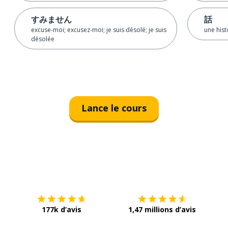
すみません
話
excuse-moi; excusez-moi; je suis désolé; je suis
une hist
désolée
Lance le cours
Télécharge via
App Store
Tél
177k d’avis
1,47 millions d’avis