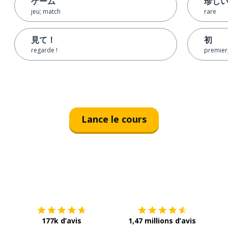
ゲーム
珍し
jeu; match
rare
見て！
初
regarde !
premier
Lance le cours
Télécharge via
App Store
Tél
177k d’avis
1,47 millions d’avis