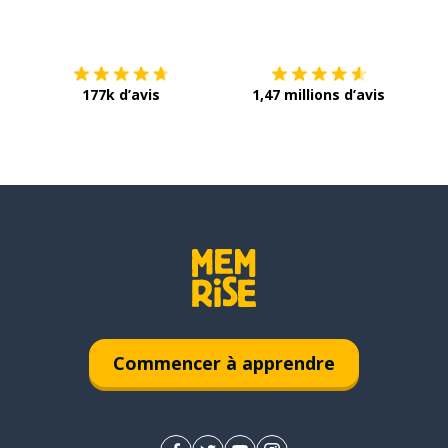
Télécharge via
App Store
Tél
177k d’avis
1,47 millions d’avis
Commencer à apprendre