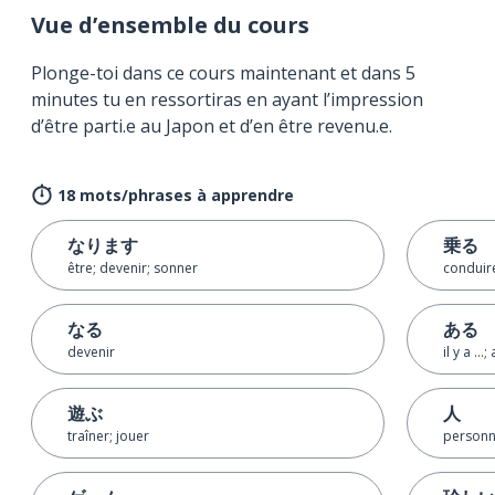
Vue d’ensemble du cours
Plonge-toi dans ce cours maintenant et dans 5
minutes tu en ressortiras en ayant l’impression
d’être parti.e au Japon et d’en être revenu.e.
18 mots/phrases à apprendre
なります
乗る
être; devenir; sonner
conduir
なる
ある
devenir
il y a ...;
遊ぶ
人
traîner; jouer
personn