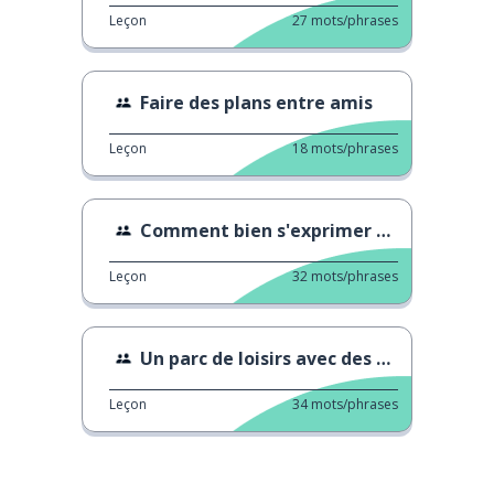
Leçon
27
mots/phrases
Faire des plans entre amis
Leçon
18
mots/phrases
Comment bien s'exprimer face à de nouvelles têtes?
Leçon
32
mots/phrases
Un parc de loisirs avec des sources thermales
Leçon
34
mots/phrases