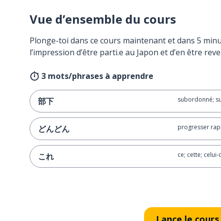
Vue d’ensemble du cours
Plonge-toi dans ce cours maintenant et dans 5 minu
l’impression d’être parti.e au Japon et d’en être reve
3 mots/phrases à apprendre
subordonné; su
部下
progresser ra
どんどん
ce; cette; celui-c
これ
Lance le cours