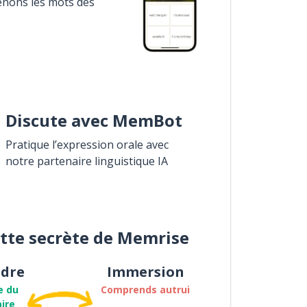
enons les mots des
Discute avec MemBot
Pratique l’expression orale avec
notre partenaire linguistique IA
ette secrète de Memrise
dre
Immersion
e du
Comprends autrui
ire