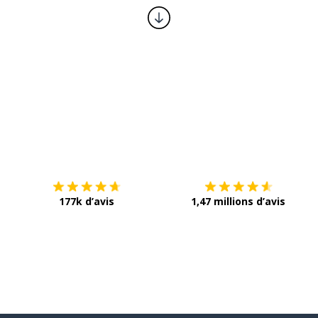
Télécharge via
App Store
T
177k d’avis
1,47 millions d’avis