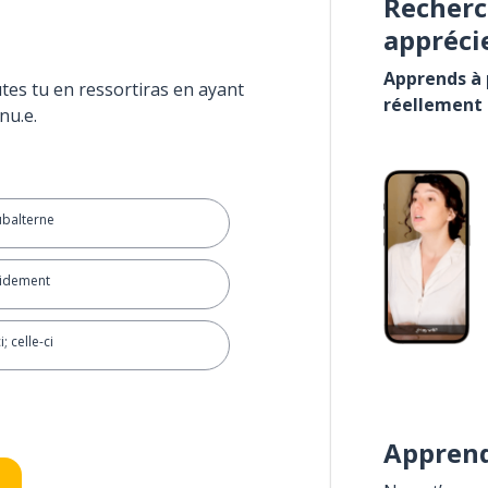
Recherc
appréci
Apprends à p
tes tu en ressortiras en ayant
réellement
nu.e.
balterne
pidement
i; celle-ci
Apprend