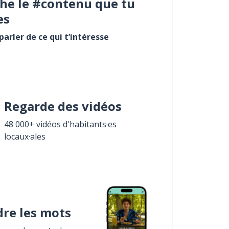
he le #contenu que tu
es
arler de ce qui t’intéresse
Regarde des vidéos
48 000+ vidéos d'habitants·es
locaux·ales
re les mots