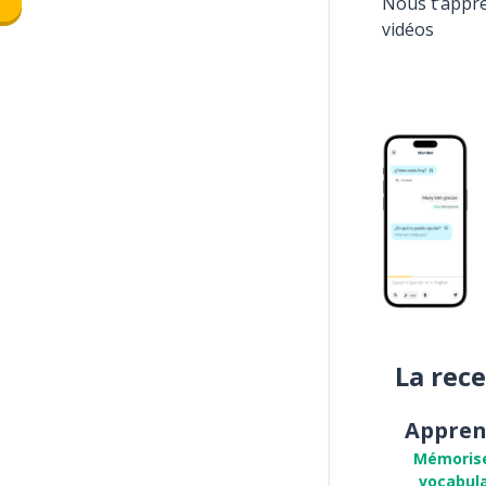
Nous t’appr
vidéos
La rec
Appren
Mémoris
vocabula