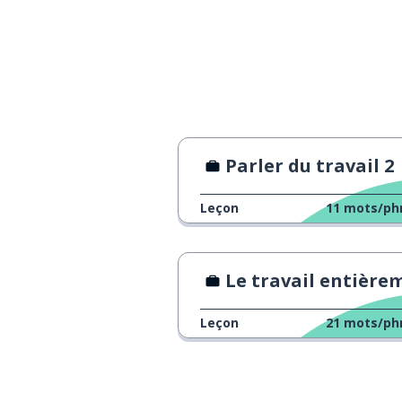
Parler du travail 2
Leçon
11
mots/ph
Le travail entièrement à distance c'est possib
Leçon
21
mots/ph