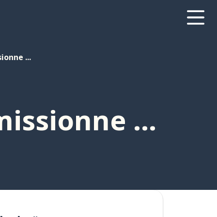
onne ...
ssionne ...