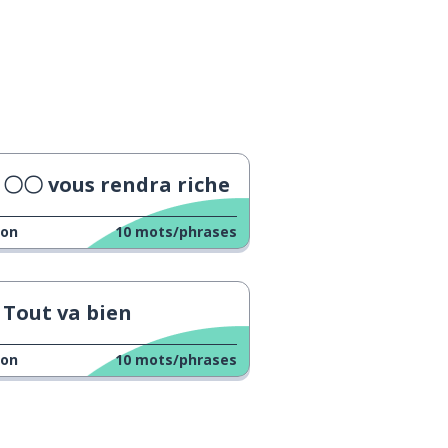
〇〇 vous rendra riche
çon
10
mots/phrases
Tout va bien
çon
10
mots/phrases