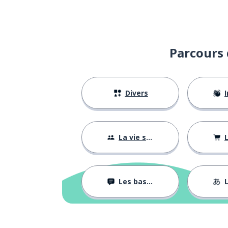
Parcours 
Divers
I
La vie sociale
L
Les bases
L