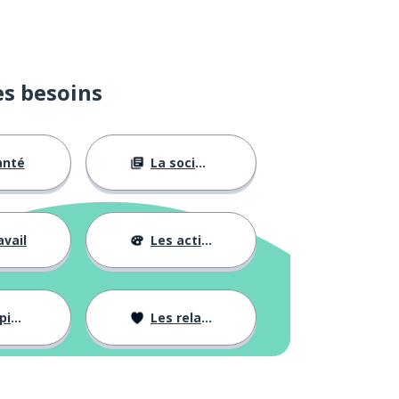
es besoins
anté
La société
avail
Les activités
ons
Les relations