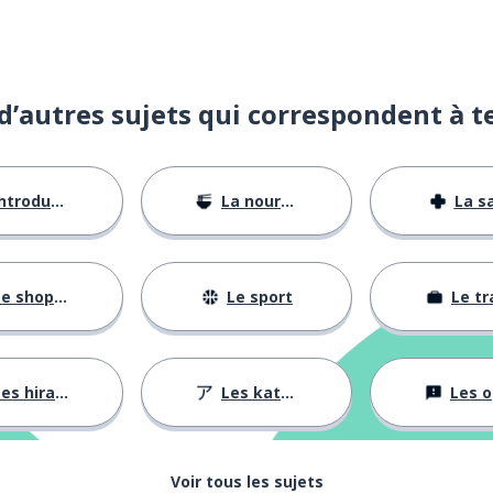
d’autres sujets qui correspondent à t
ntroductions
La nourriture
La s
e shopping
Le sport
Le tr
es hiraganas
Les katakanas
Les opini
Voir tous les sujets