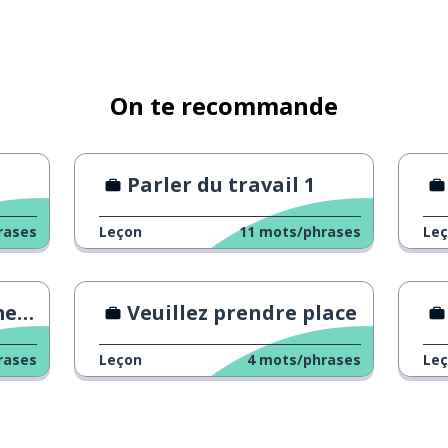
On te recommande
Parler du travail 1
rases
Leçon
11
mots/phrases
Le
le !
Veuillez prendre place
rases
Leçon
4
mots/phrases
Le