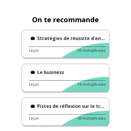
On te recommande
Stratégies de réussite d'entretien
Leçon
20
mots/phrases
Le business
Leçon
19
mots/phrases
Pistes de réflexion sur le travail
Leçon
46
mots/phrases