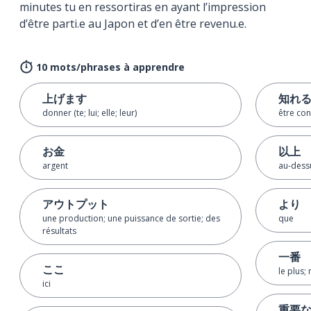
minutes tu en ressortiras en ayant l’impression
d’être parti.e au Japon et d’en être revenu.e.
10 mots/phrases à apprendre
上げます
知れ
donner (te; lui; elle; leur)
être con
お金
以上
argent
au-dessu
アウトプット
より
une production; une puissance de sortie; des
que
résultats
一番
ここ
le plus;
ici
重要