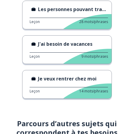
Les personnes pouvant travailler sont stupéfaites
Leçon
28
mots/phrases
J'ai besoin de vacances
Leçon
9
mots/phrases
Je veux rentrer chez moi
Leçon
14
mots/phrases
Parcours d’autres sujets qui
correspondent à tes besoins