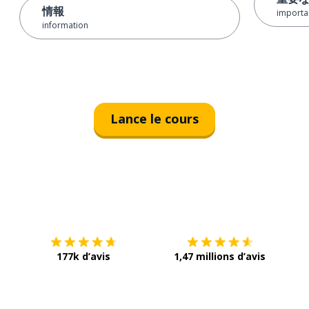
情報
important
information
Lance le cours
Télécharge via
App Store
Tél
177k d’avis
1,47 millions d’avis