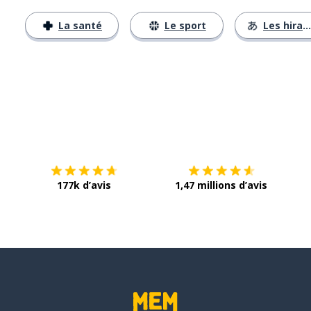
La santé
Le sport
Les hiraganas
Télécharge via
App Store
Tél
177k d’avis
1,47 millions d’avis