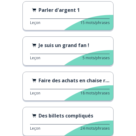
Parler d'argent 1
Leçon
15
mots/phrases
Je suis un grand fan !
Leçon
5
mots/phrases
Faire des achats en chaise roulante
Leçon
18
mots/phrases
Des billets compliqués
Leçon
24
mots/phrases