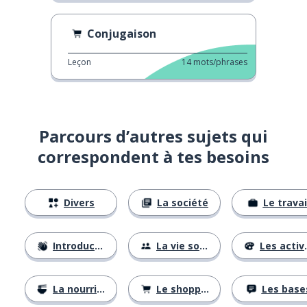
Conjugaison
Leçon
14
mots/phrases
Parcours d’autres sujets qui
correspondent à tes besoins
Divers
La société
Le travai
Introductions
La vie sociale
Les activités
La nourriture
Le shopping
Les base