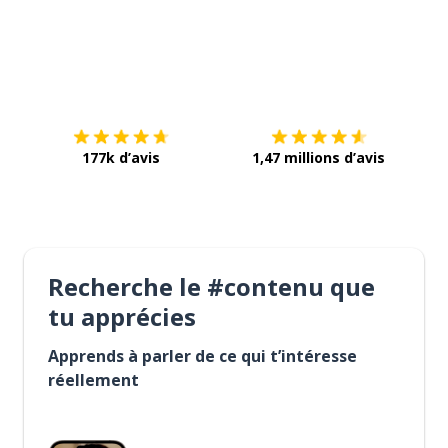
Télécharge via
App Store
Tél
177k d’avis
1,47 millions d’avis
Recherche le #contenu que
tu apprécies
Apprends à parler de ce qui t’intéresse
réellement