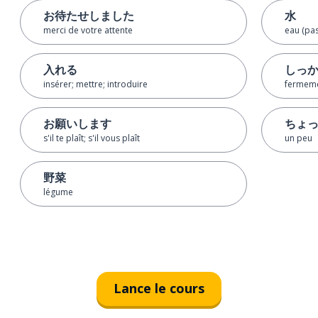
お待たせしました
水
merci de votre attente
eau (pa
入れる
しっ
insérer; mettre; introduire
fermem
お願いします
ちょ
s'il te plaît; s'il vous plaît
un peu
野菜
légume
Lance le cours