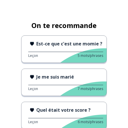
On te recommande
Est-ce que c'est une momie ?
Leçon
5
mots/phrases
Je me suis marié
Leçon
7
mots/phrases
Quel était votre score ?
Leçon
6
mots/phrases