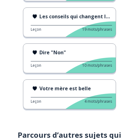
Les conseils qui changent les relations
Leçon
19
mots/phrases
Dire "Non"
Leçon
10
mots/phrases
Votre mère est belle
Leçon
4
mots/phrases
Parcours d’autres sujets qui