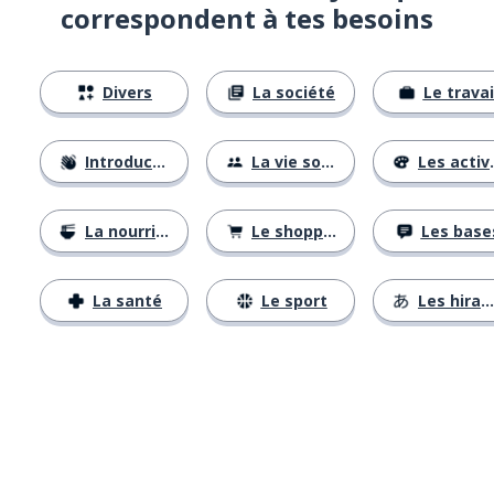
correspondent à tes besoins
Divers
La société
Le travai
Introductions
La vie sociale
Les activités
La nourriture
Le shopping
Les base
La santé
Le sport
Les hiraganas
Télécharge via
App Store
Tél