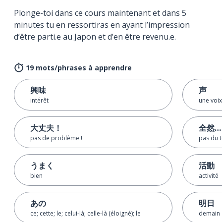
Plonge-toi dans ce cours maintenant et dans 5
minutes tu en ressortiras en ayant l’impression
d’être parti.e au Japon et d’en être revenu.e.
19 mots/phrases à apprendre
興味
声
intérêt
une voix
大丈夫！
全然…
pas de problème !
pas du 
うまく
活動
bien
activité
あの
明日
ce; cette; le; celui-là; celle-là (éloigné); le
demain