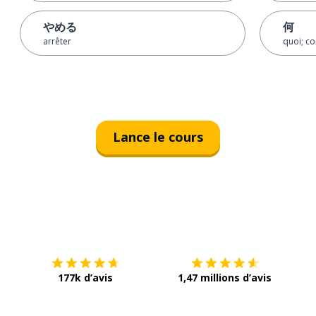
やめる
何
arrêter
quoi; c
Lance le cours
Télécharge via
App Store
Tél
177k d’avis
1,47 millions d’avis