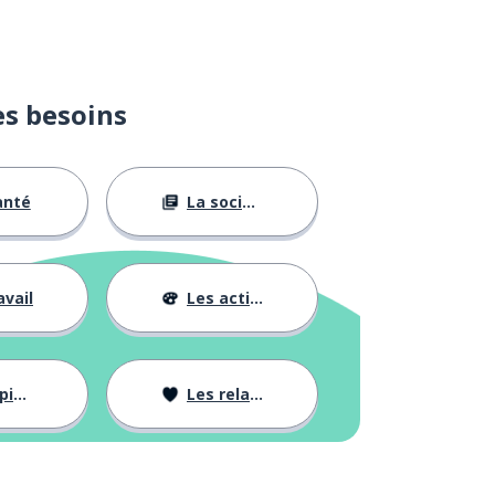
es besoins
anté
La société
avail
Les activités
ons
Les relations