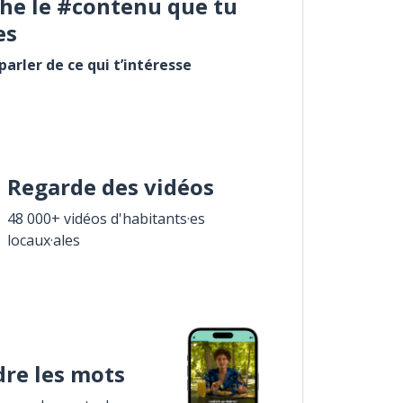
he le #contenu que tu
es
arler de ce qui t’intéresse
Regarde des vidéos
48 000+ vidéos d'habitants·es
locaux·ales
re les mots