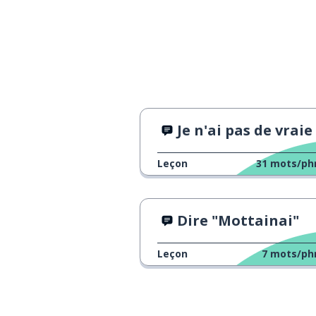
de rien
どういたしまして
bonne chance
幸運
prier
祈ります
Je n'ai pas de vraie mère
bonne chance !
幸運を祈ります！
Leçon
31
mots/ph
Dire "Mottainai"
Leçon
7
mots/ph