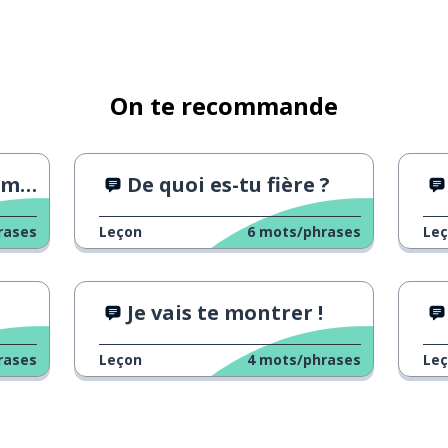
On te recommande
...
De quoi es-tu fière ?
rases
Leçon
6
mots/phrases
Le
Je vais te montrer !
rases
Leçon
4
mots/phrases
Le