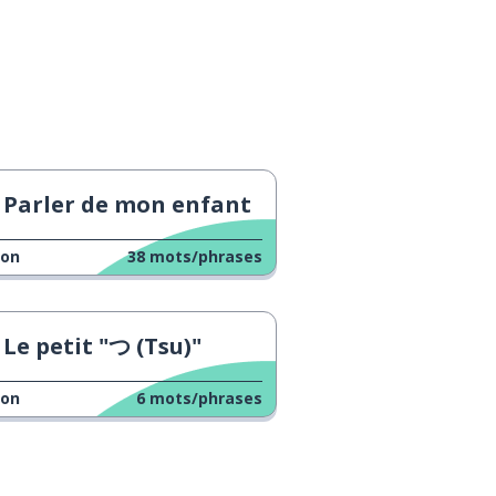
Parler de mon enfant
çon
38
mots/phrases
Le petit "つ (Tsu)"
çon
6
mots/phrases