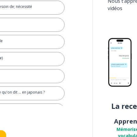
Nous t’appr
esoin de; nécessité
vidéos
de
e)
qu'on dit ... en japonais ?
La rec
Appren
Mémoris
vocabula