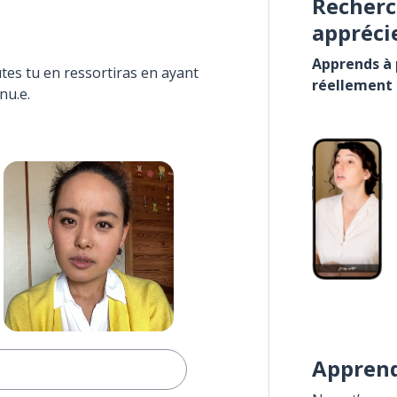
Recherc
appréci
Apprends à p
tes tu en ressortiras en ayant
réellement
nu.e.
Apprend