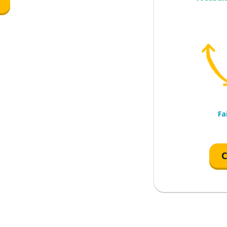
s comprenez M. Suzuki ?
ds pas
Fa
C
)