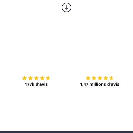
Télécharge via
App Store
T
177k d’avis
1,47 millions d’avis