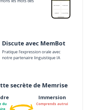
enons les mots des
Discute avec MemBot
Pratique l’expression orale avec
notre partenaire linguistique IA
ette secrète de Memrise
dre
Immersion
e du
Comprends autrui
ire