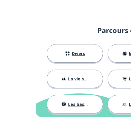
Parcours 
Divers
I
La vie sociale
L
Les bases
L