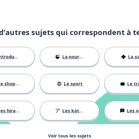
d’autres sujets qui correspondent à t
ntroductions
La nourriture
La s
e shopping
Le sport
Le tr
es hiraganas
Les katakanas
Les opini
Voir tous les sujets