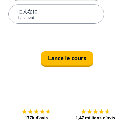
こんなに
tellement
Lance le cours
Télécharge via
App Store
Tél
177k d’avis
1,47 millions d’avis