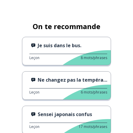
On te recommande
Je suis dans le bus.
Leçon
8
mots/phrases
Ne changez pas la température !
Leçon
6
mots/phrases
Sensei japonais confus
Leçon
17
mots/phrases