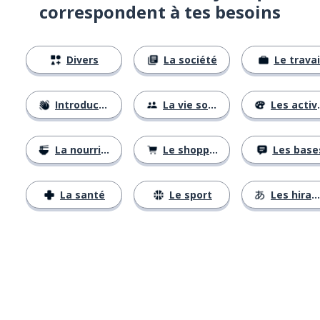
correspondent à tes besoins
Divers
La société
Le travai
Introductions
La vie sociale
Les activités
La nourriture
Le shopping
Les base
La santé
Le sport
Les hiraganas
Télécharge via
App Store
Tél