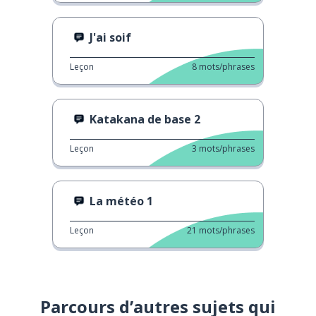
J'ai soif
Leçon
8
mots/phrases
Katakana de base 2
Leçon
3
mots/phrases
La météo 1
Leçon
21
mots/phrases
Parcours d’autres sujets qui