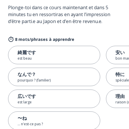
Plonge-toi dans ce cours maintenant et dans 5
minutes tu en ressortiras en ayant l’impression
d’être parti.e au Japon et d’en être revenu.e.
8 mots/phrases à apprendre
綺麗です
安い
est beau
bon ma
なんで？
特に
pourquoi ? (familier)
spéciale
広いです
理由
est large
raison (
〜ね
… n'est-ce pas ?