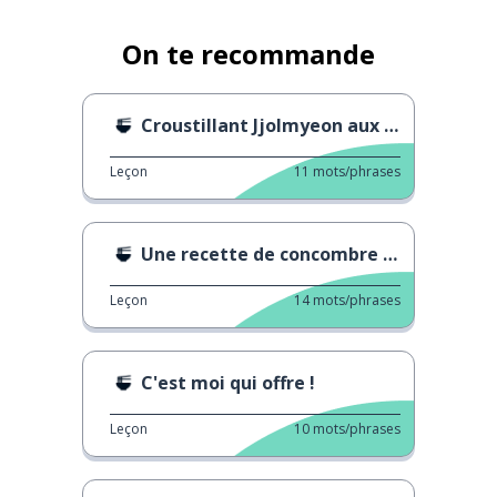
On te recommande
Croustillant Jjolmyeon aux germes de haricot
Leçon
11
mots/phrases
Une recette de concombre assaisonné
Leçon
14
mots/phrases
C'est moi qui offre !
Leçon
10
mots/phrases