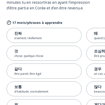
minutes tu en ressortiras en ayant l’impression
d’être parti.e en Corée et d’en être revenu.e.
17 mots/phrases à apprendre
진짜
때
vraiment; réellement
quand (
것
조심
chose; quelque chose
être pru
같다
경우
être pareil; être égal
un cas; 
보통
많다
d'habitude; normalement
beauco
위
게다