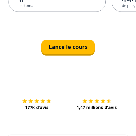
l'estomac
de plus;
Lance le cours
Télécharge via
App Store
Tél
177k d’avis
1,47 millions d’avis