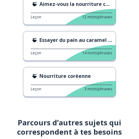
Aimez-vous la nourriture coréenne ?
Leçon
12
mots/phrases
Essayer du pain au caramel salé
Leçon
14
mots/phrases
Nourriture coréenne
Leçon
3
mots/phrases
Parcours d’autres sujets qui
correspondent à tes besoins