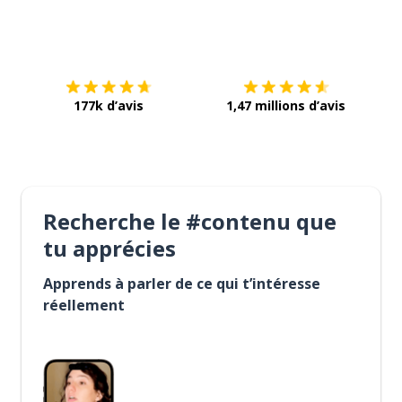
Télécharge via
App Store
Tél
177k d’avis
1,47 millions d’avis
Recherche le #contenu que
tu apprécies
Apprends à parler de ce qui t’intéresse
réellement