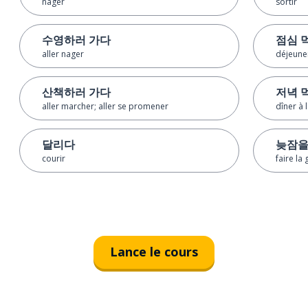
nager
sortir
수영하러 가다
점심 
aller nager
déjeuner
산책하러 가다
저녁 
aller marcher; aller se promener
dîner à l
달리다
늦잠을
courir
faire la
Lance le cours