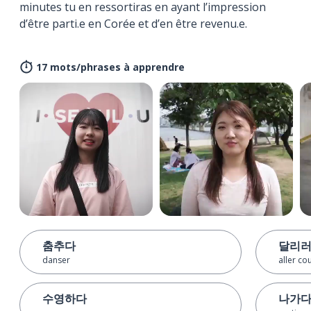
minutes tu en ressortiras en ayant l’impression
d’être parti.e en Corée et d’en être revenu.e.
17 mots/phrases à apprendre
춤추다
달리러
danser
aller cou
수영하다
나가