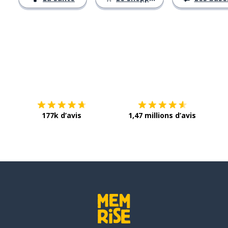
Télécharge via
App Store
Tél
177k d’avis
1,47 millions d’avis