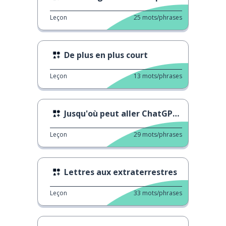
Leçon
25
mots/phrases
De plus en plus court
Leçon
13
mots/phrases
Jusqu'où peut aller ChatGPT ?
Leçon
29
mots/phrases
Lettres aux extraterrestres
Leçon
33
mots/phrases