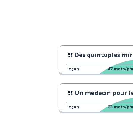
Des quintuplés miracule
Leçon
47
mots/ph
Un médecin pour les cosmétiq
Leçon
23
mots/ph