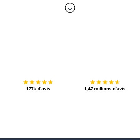
Télécharge via
App Store
T
177k d’avis
1,47 millions d’avis