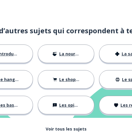
d’autres sujets qui correspondent à t
ntroductions
La nourriture
La s
e hangul
Le shopping
Le s
es bases
Les opinions
Les rela
Voir tous les sujets