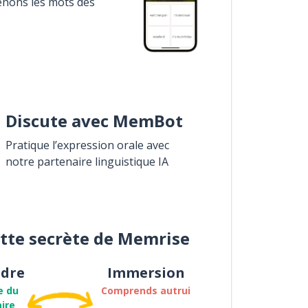
enons les mots des
Discute avec MemBot
Pratique l’expression orale avec
notre partenaire linguistique IA
ette secrète de Memrise
dre
Immersion
e du
Comprends autrui
ire