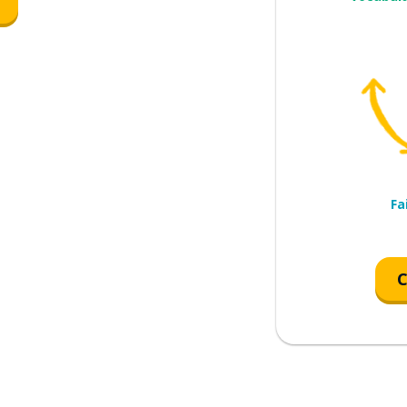
te; plus ou moins
Fa
C