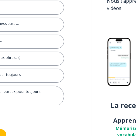
Nous t’appr
vidéos
ssieurs ...
..
 deux phrases)
pour toujours
ent heureux pour toujours
La rec
Appren
Mémoris
vocabula