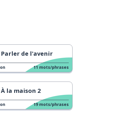
Parler de l'avenir
çon
11
mots/phrases
À la maison 2
çon
19
mots/phrases