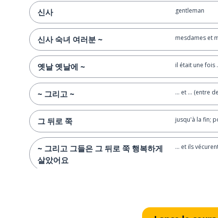
gentleman
신사
mesdames et me
신사 숙녀 여러분 ~
il était une fois .
옛날 옛날에 ~
... et ... (entre
~ 그리고 ~
jusqu'à la fin; 
그 뒤로 쭉
... et ils vécur
~ 그리고 그들은 그 뒤로 쭉 행복하게
살았어요
ma parole !
세상에！
plus jamais !
절대로 안 돼요！