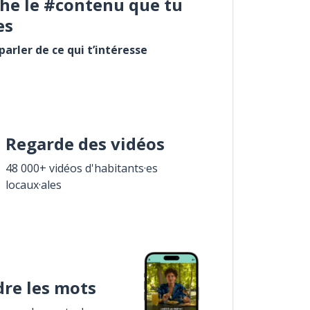
he le #contenu que tu
es
arler de ce qui t’intéresse
Regarde des vidéos
48 000+ vidéos d'habitants·es
locaux·ales
re les mots