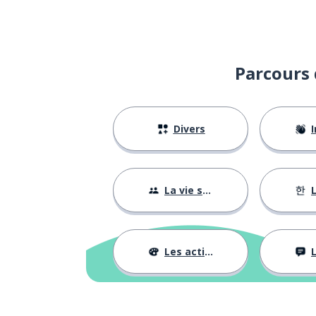
Parcours 
Divers
I
La vie sociale
L
Les activités
L