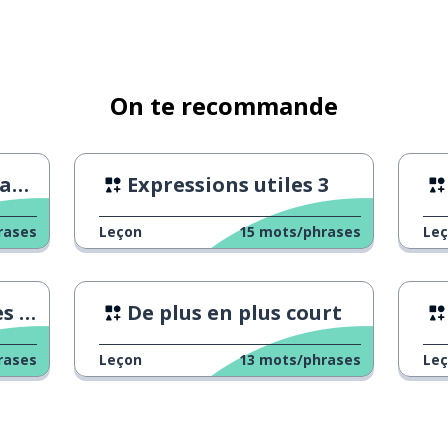
On te recommande
ux
Expressions utiles 3
rases
Leçon
15
mots/phrases
Le
ues
De plus en plus court
rases
Leçon
13
mots/phrases
Le