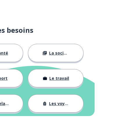
es besoins
anté
La société
port
Le travail
tions
Les voyages