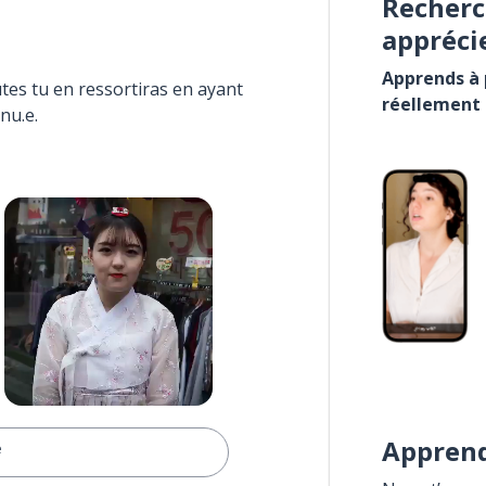
Recherc
appréci
Apprends à p
tes tu en ressortiras en ayant
réellement
nu.e.
Apprend
e