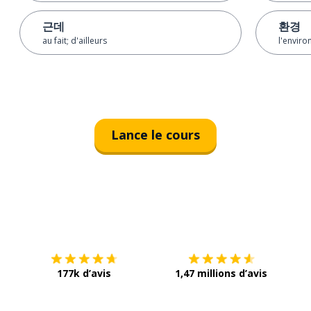
근데
환경
au fait; d'ailleurs
l'envir
Lance le cours
Télécharge via
App Store
Tél
177k d’avis
1,47 millions d’avis