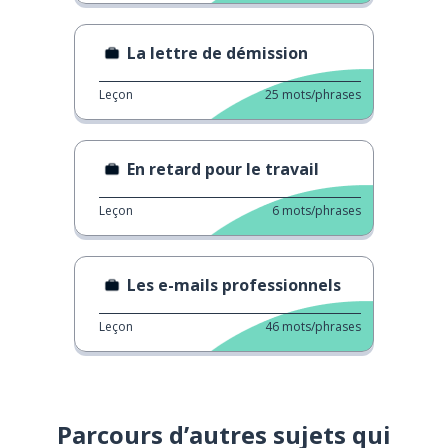
La lettre de démission
Leçon
25
mots/phrases
En retard pour le travail
Leçon
6
mots/phrases
Les e-mails professionnels
Leçon
46
mots/phrases
Parcours d’autres sujets qui