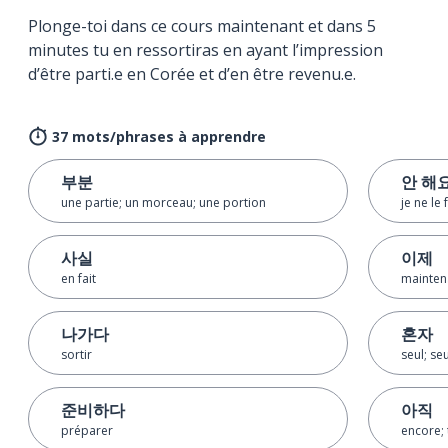
Plonge-toi dans ce cours maintenant et dans 5
minutes tu en ressortiras en ayant l’impression
d’être parti.e en Corée et d’en être revenu.e.
37 mots/phrases à apprendre
부분
안 해
une partie; un morceau; une portion
je ne le 
사실
이제
en fait
maintena
나가다
혼자
sortir
seul; se
준비하다
아직
préparer
encore; 