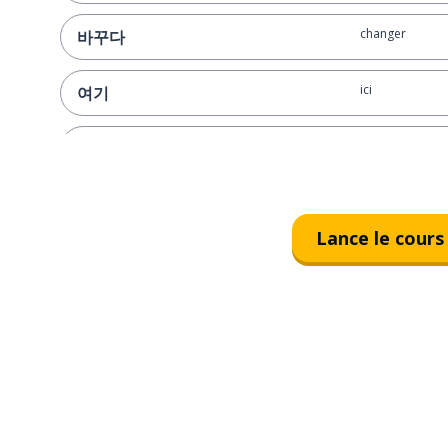
changer
바꾸다
ici
여기
la saveur; le go
맛
une exigence;
요구
Lance le cours
rendez-vous (r
데이트
une cible (pers
대상
alors; dans ce 
그러면
ce jour-là
그날