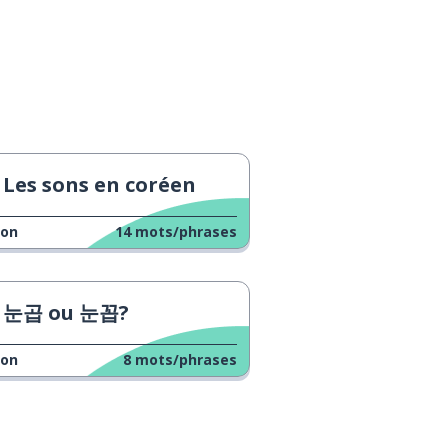
Les sons en coréen
çon
14
mots/phrases
눈곱 ou 눈꼽?
çon
8
mots/phrases