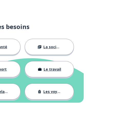
es besoins
anté
La société
port
Le travail
tions
Les voyages