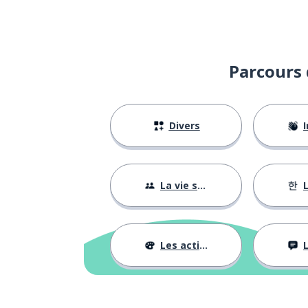
Parcours 
Divers
I
La vie sociale
L
Les activités
L