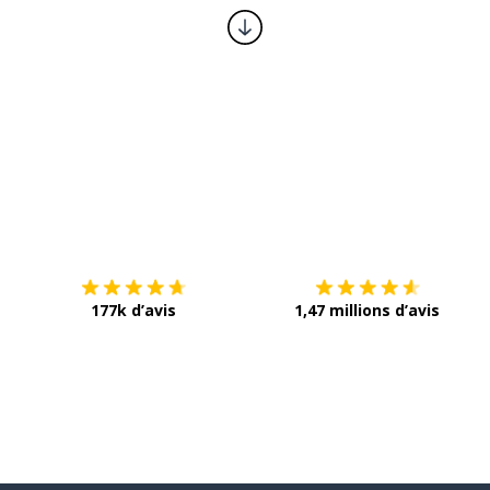
Télécharge via
App Store
T
177k d’avis
1,47 millions d’avis