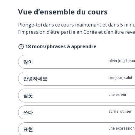
Vue d’ensemble du cours
Plonge-toi dans ce cours maintenant et dans 5 minu
l’impression d’être parti.e en Corée et d’en être reve
18 mots/phrases à apprendre
plein (de); bea
많이
bonjour; salut
안녕하세요
une erreur
잘못
écrire; utiliser
쓰다
une expression
표현