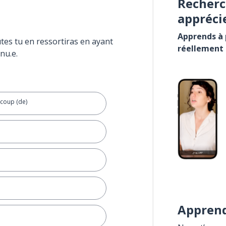
Recherc
appréci
Apprends à p
tes tu en ressortiras en ayant
réellement
nu.e.
ucoup (de)
Apprend