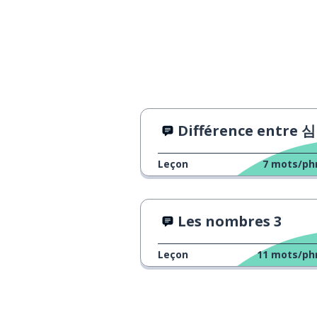
Différence entre 심란 et
Leçon
7
mots/ph
Les nombres 3
Leçon
11
mots/ph