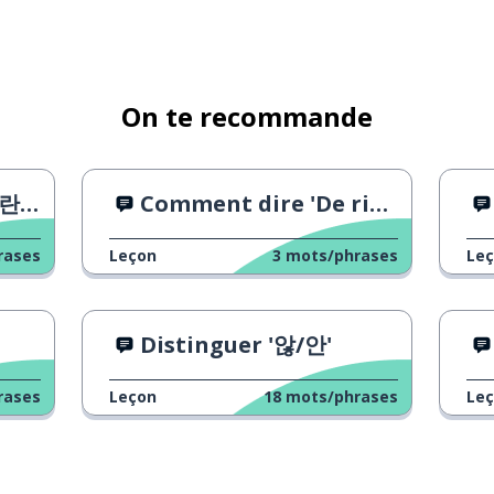
On te recommande
 심난
Comment dire 'De rien'
rases
Leçon
3
mots/phrases
Le
Distinguer '않/안'
rases
Leçon
18
mots/phrases
Le