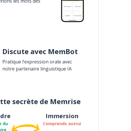
enons les mots des
Discute avec MemBot
Pratique l’expression orale avec
notre partenaire linguistique IA
ette secrète de Memrise
dre
Immersion
e du
Comprends autrui
ire