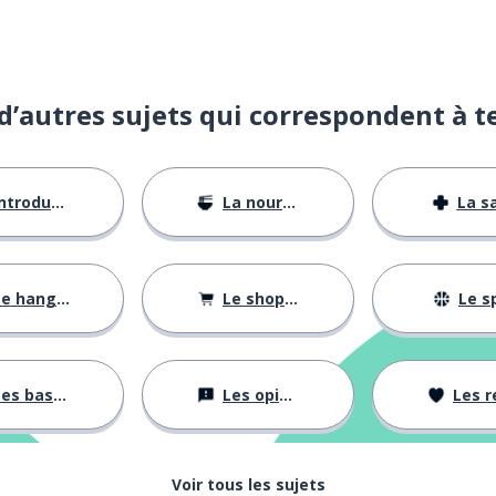
d’autres sujets qui correspondent à t
ntroductions
La nourriture
La s
e hangul
Le shopping
Le s
es bases
Les opinions
Les rela
Voir tous les sujets