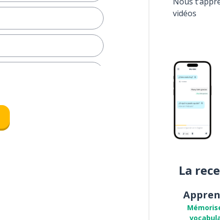
Nous t’appr
vidéos
ût
 une demande
omantique)
onne)
La rec
cas
Appren
Mémoris
vocabula