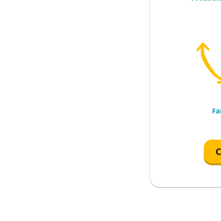
sidérablement
; être complexe
Fa
C