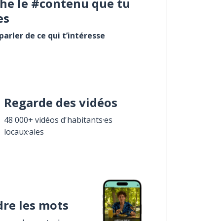
he le #contenu que tu
es
arler de ce qui t’intéresse
Regarde des vidéos
48 000+ vidéos d'habitants·es
locaux·ales
re les mots