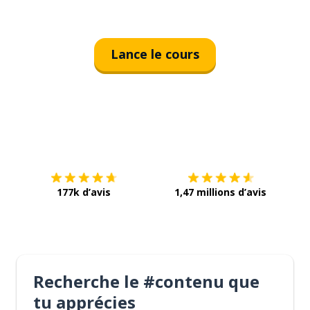
Lance le cours
Télécharge via
App Store
Tél
177k d’avis
1,47 millions d’avis
Recherche le #contenu que
tu apprécies