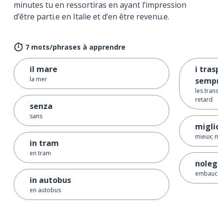
minutes tu en ressortiras en ayant l’impression
d’être parti.e en Italie et d’en être revenu.e.
7 mots/phrases à apprendre
il mare
i tras
la mer
sempr
les tra
retard
senza
sans
migli
mieux; m
in tram
en tram
noleg
embauch
in autobus
en autobus