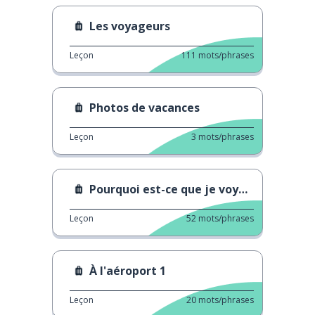
Les voyageurs
Leçon
111
mots/phrases
Photos de vacances
Leçon
3
mots/phrases
Pourquoi est-ce que je voyage ?
Leçon
52
mots/phrases
À l'aéroport 1
Leçon
20
mots/phrases