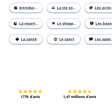
Introductions
La vie sociale
Les activités
La nourriture
Le shopping
Les base
La santé
Le sport
Les opinions
Télécharge via
App Store
Tél
177k d’avis
1,47 millions d’avis