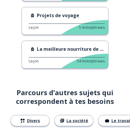
Projets de voyage
Leçon
5
mots/phrases
La meilleure nourriture de Padoue (Padova)
Leçon
54
mots/phrases
Parcours d’autres sujets qui
correspondent à tes besoins
Divers
La société
Le travai