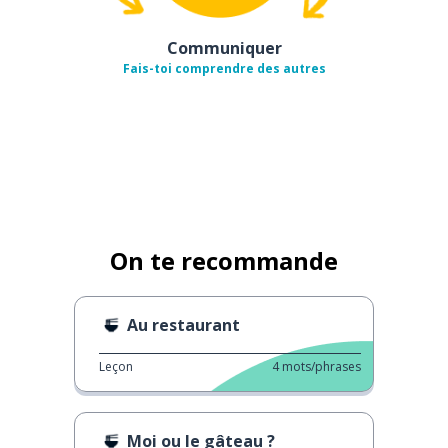
Communiquer
Fais-toi comprendre des autres
On te recommande
Au restaurant
Leçon
4
mots/phrases
Moi ou le gâteau ?