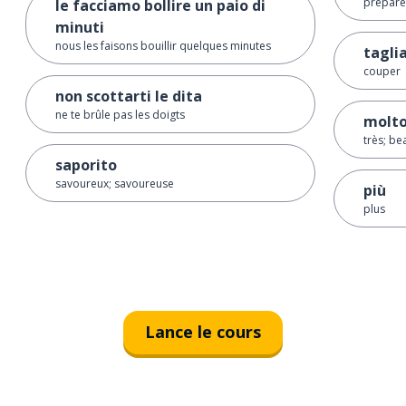
prépare
le facciamo bollire un paio di
minuti
nous les faisons bouillir quelques minutes
tagli
couper
non scottarti le dita
ne te brûle pas les doigts
molt
très; b
saporito
savoureux; savoureuse
più
plus
Lance le cours