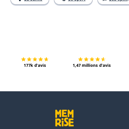
Télécharge via
App Store
Tél
177k d’avis
1,47 millions d’avis