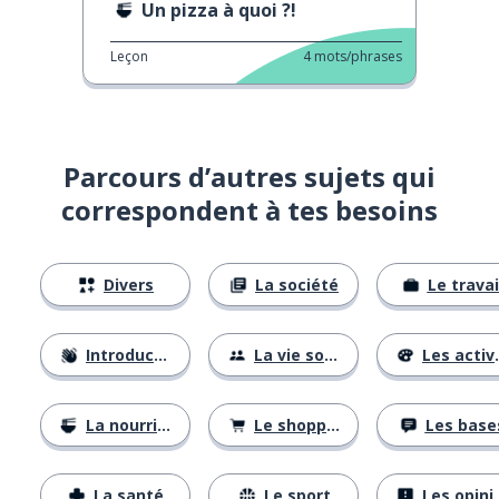
Un pizza à quoi ?!
Leçon
4
mots/phrases
Parcours d’autres sujets qui
correspondent à tes besoins
Divers
La société
Le travai
Introductions
La vie sociale
Les activités
La nourriture
Le shopping
Les base
La santé
Le sport
Les opinions