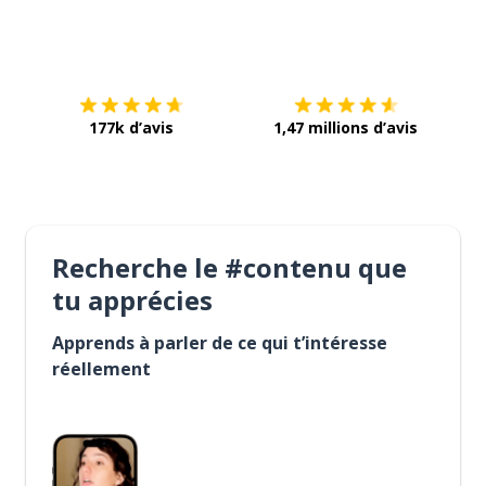
Télécharge via
App Store
Tél
177k d’avis
1,47 millions d’avis
Recherche le #contenu que
tu apprécies
Apprends à parler de ce qui t’intéresse
réellement