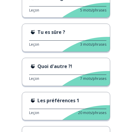
Leçon
5
mots/phrases
Tu es sûre ?
Leçon
3
mots/phrases
Quoi d'autre ?!
Leçon
7
mots/phrases
Les préférences 1
Leçon
20
mots/phrases