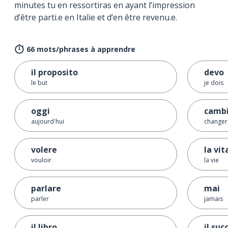
minutes tu en ressortiras en ayant l’impression
d’être parti.e en Italie et d’en être revenu.e.
66 mots/phrases à apprendre
il proposito
devo
le but
je dois
oggi
camb
aujourd'hui
changer
volere
la vit
vouloir
la vie
parlare
mai
parler
jamais
il libro
il suc