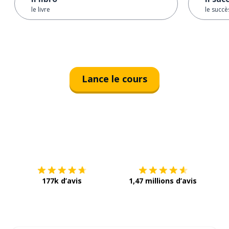
le livre
le succè
Lance le cours
Télécharge via
App Store
Tél
177k d’avis
1,47 millions d’avis