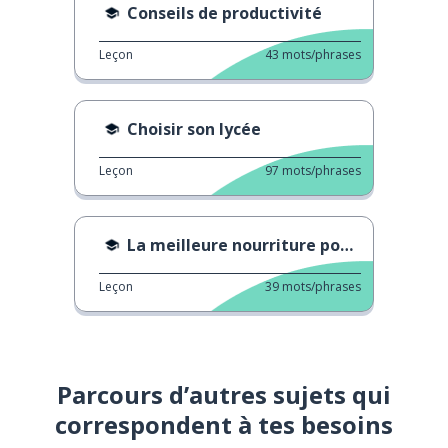
Conseils de productivité
Leçon
43
mots/phrases
Choisir son lycée
Leçon
97
mots/phrases
La meilleure nourriture pour étudier
Leçon
39
mots/phrases
Parcours d’autres sujets qui
correspondent à tes besoins