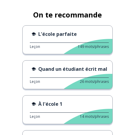
On te recommande
L'école parfaite
Leçon
149
mots/phrases
Quand un étudiant écrit mal
Leçon
26
mots/phrases
À l'école 1
Leçon
14
mots/phrases