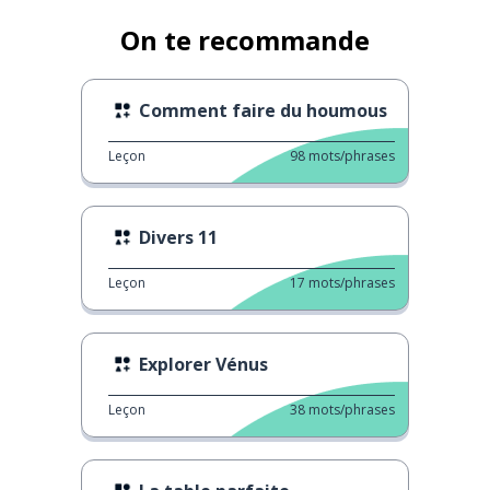
On te recommande
Comment faire du houmous
Leçon
98
mots/phrases
Divers 11
Leçon
17
mots/phrases
Explorer Vénus
Leçon
38
mots/phrases