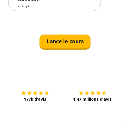
changer
Lance le cours
Télécharge via
App Store
Tél
177k d’avis
1,47 millions d’avis