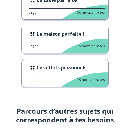
La table parfaite
Leçon
66
mots/phrases
La maison parfaite !
Leçon
5
mots/phrases
Les effets personnels
Leçon
19
mots/phrases
Parcours d’autres sujets qui
correspondent à tes besoins