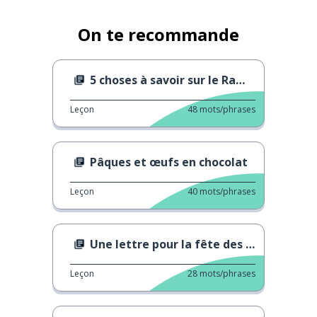
On te recommande
5 choses à savoir sur le Ramadan
Leçon
48
mots/phrases
Pâques et œufs en chocolat
Leçon
40
mots/phrases
Une lettre pour la fête des pères
Leçon
28
mots/phrases