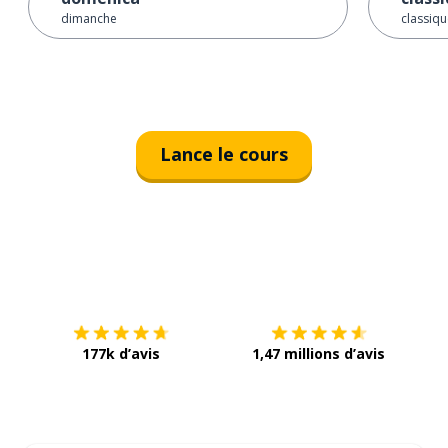
dimanche
classiq
Lance le cours
Télécharge via
App Store
Tél
177k d’avis
1,47 millions d’avis