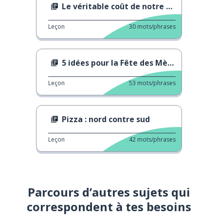
Le véritable coût de notre alimentation
Leçon
30
mots/phrases
5 idées pour la Fête des Mères
Leçon
53
mots/phrases
Pizza : nord contre sud
Leçon
42
mots/phrases
Parcours d’autres sujets qui
correspondent à tes besoins