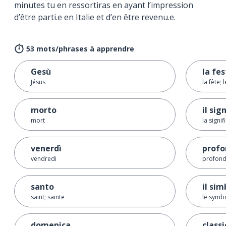
minutes tu en ressortiras en ayant l’impression
d’être parti.e en Italie et d’en être revenu.e.
53 mots/phrases à apprendre
Gesù
la fe
Jésus
la fête; 
morto
il sig
mort
la signif
venerdì
profo
vendredi
profond
santo
il sim
saint; sainte
le symb
domenica
classi