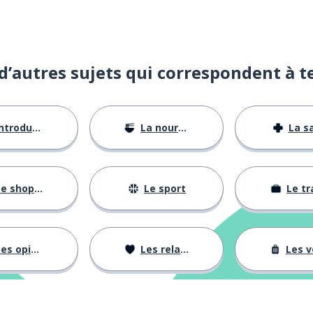
d’autres sujets qui correspondent à t
ntroductions
La nourriture
La s
e shopping
Le sport
Le tr
es opinions
Les relations
Les voy