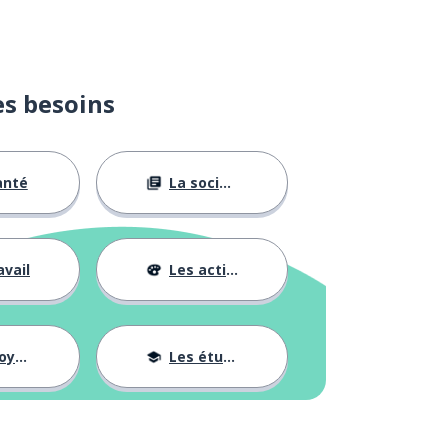
es besoins
anté
La société
avail
Les activités
ages
Les études