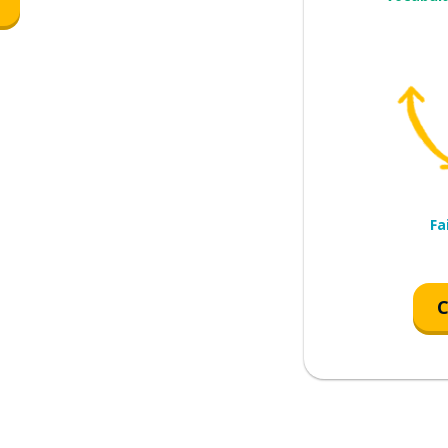
e cela
me
Fa
 la grand-mère
lô
C
ier)