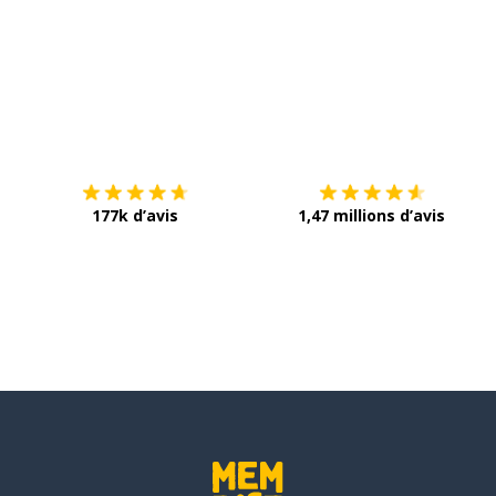
Télécharge via
App Store
T
177k d’avis
1,47 millions d’avis