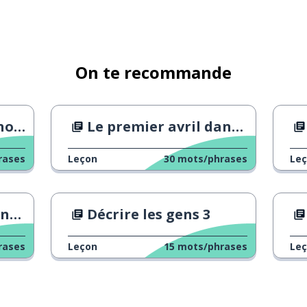
a va
On te recommande
chi
Le premier avril dans la Rome antique
rases
Leçon
30
mots/phrases
Le
 place
ire
Décrire les gens 3
rases
Leçon
15
mots/phrases
Le