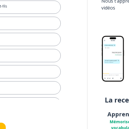
Nous t’appr
-fils
vidéos
La rec
Appren
re
Mémoris
vocabula