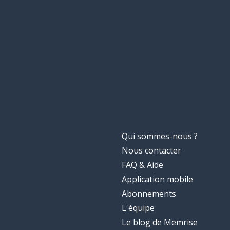
soudain; immé
subito
la fin
la fine
je dois
devo
aller
andare
la masse
la messa
Qui sommes-nous ?
Nous contacter
servir
servire
FAQ & Aide
Application mobile
le bras
il braccio
Abonnements
L'équipe
accompagner
accompagnare
Le blog de Memrise