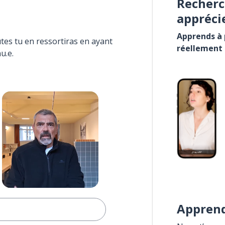
Recherc
appréci
Apprends à p
tes tu en ressortiras en ayant
réellement
u.e.
Apprend