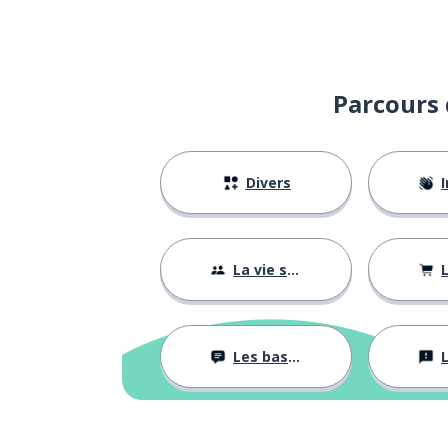
la force
la forza
la minute
il minuto
Parcours 
dormir
dormire
Divers
I
faire
fare
bien
bene
La vie sociale
L
cuisiner
cucinare
Les bases
L
vouloir
volere
voir
vedere