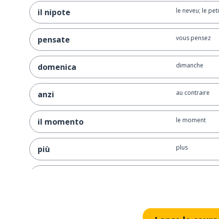
le neveu; le petit
il nipote
vous pensez
pensate
dimanche
domenica
au contraire
anzi
le moment
il momento
plus
più
la semaine
la settimana
vraiment; prop
proprio