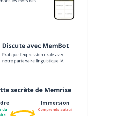
enons les mots des
Discute avec MemBot
Pratique l’expression orale avec
notre partenaire linguistique IA
ette secrète de Memrise
dre
Immersion
e du
Comprends autrui
ire