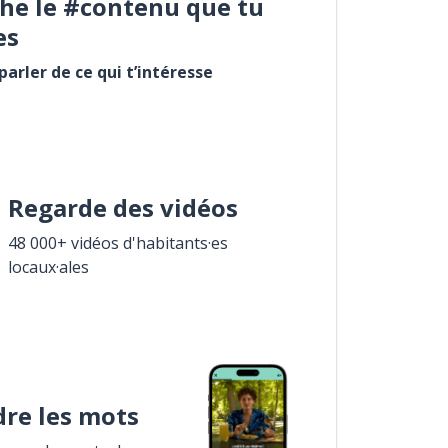
he le #contenu que tu
es
arler de ce qui t’intéresse
Regarde des vidéos
48 000+ vidéos d'habitants·es
locaux·ales
re les mots