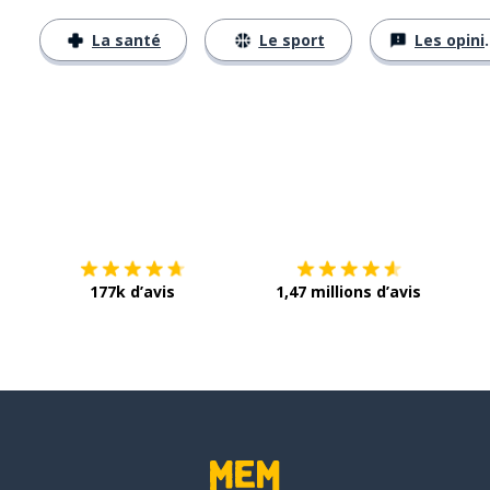
La santé
Le sport
Les opinions
Télécharge via
App Store
Tél
177k d’avis
1,47 millions d’avis