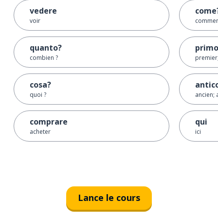
vedere
come
voir
commen
quanto?
prim
combien ?
premier
cosa?
antic
quoi ?
ancien; 
comprare
qui
acheter
ici
Lance le cours