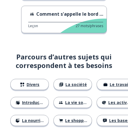
Comment s'appelle le bord de pizza ?
Leçon
27
mots/phrases
Parcours d’autres sujets qui
correspondent à tes besoins
Divers
La société
Le travai
Introductions
La vie sociale
Les activités
La nourriture
Le shopping
Les base