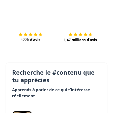
Télécharge via
App Store
Tél
177k d’avis
1,47 millions d’avis
Recherche le #contenu que
tu apprécies
Apprends à parler de ce qui t’intéresse
réellement