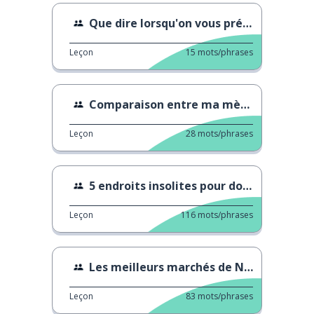
Que dire lorsqu'on vous présente?
Leçon
15
mots/phrases
Comparaison entre ma mère et mes amis
Leçon
28
mots/phrases
5 endroits insolites pour dormir
Leçon
116
mots/phrases
Les meilleurs marchés de Noël
Leçon
83
mots/phrases