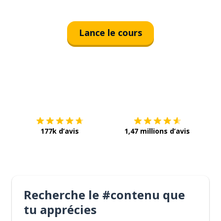
Lance le cours
Télécharge via
App Store
Tél
177k d’avis
1,47 millions d’avis
Recherche le #contenu que
tu apprécies