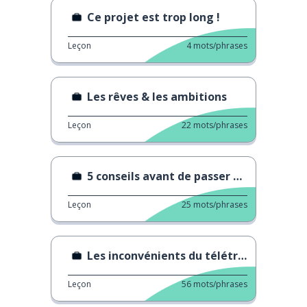
Ce projet est trop long !
Leçon
4
mots/phrases
Les rêves & les ambitions
Leçon
22
mots/phrases
5 conseils avant de passer un entretien d'embauche
Leçon
25
mots/phrases
Les inconvénients du télétravail
Leçon
56
mots/phrases