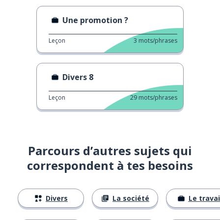
Une promotion ?
Leçon
3
mots/phrases
Divers 8
Leçon
29
mots/phrases
Parcours d’autres sujets qui
correspondent à tes besoins
Divers
La société
Le travai