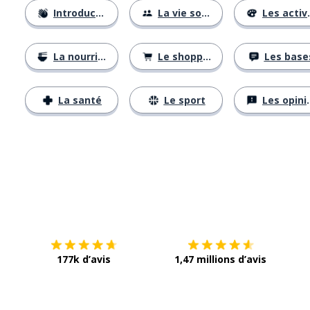
Introductions
La vie sociale
Les activités
La nourriture
Le shopping
Les base
La santé
Le sport
Les opinions
Télécharge via
App Store
Tél
177k d’avis
1,47 millions d’avis