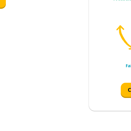
Fa
C
er