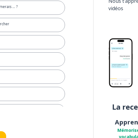
Nous t’appr
erais ... ?
vidéos
ercher
La rec
Appren
Mémoris
vocabula