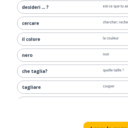
est-ce que tu aim
desideri ... ?
chercher; rech
cercare
la couleur
il colore
noir
nero
quelle taille ?
che taglia?
couper
tagliare
long
lungo
court
corto