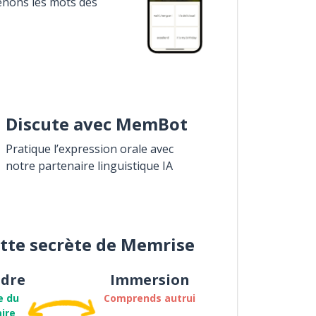
enons les mots des
Discute avec MemBot
Pratique l’expression orale avec
notre partenaire linguistique IA
ette secrète de Memrise
dre
Immersion
e du
Comprends autrui
ire