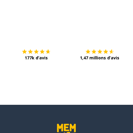
Télécharge via
App Store
T
177k d’avis
1,47 millions d’avis