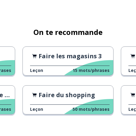
On te recommande
Faire les magasins 3
rases
Leçon
15
mots/phrases
Le
in
Faire du shopping
rases
Leçon
50
mots/phrases
Le