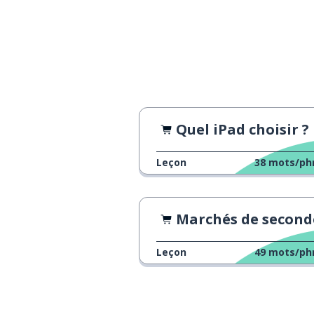
certain; sûr
certo
Quel iPad choisir ?
Leçon
38
mots/ph
Marchés de seconde ma
Leçon
49
mots/ph