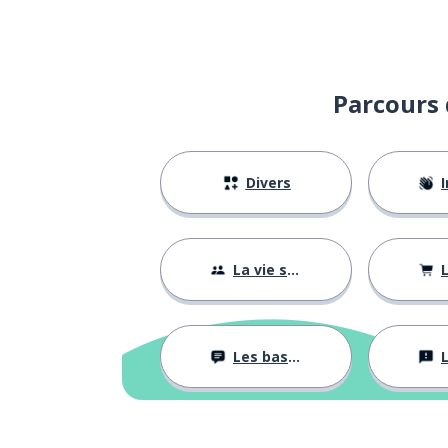
Parcours 
Divers
I
La vie sociale
L
Les bases
L