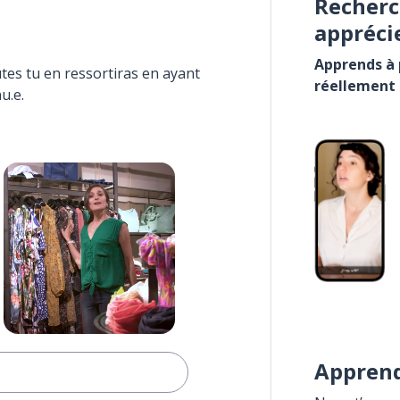
Recherc
appréci
Apprends à p
tes tu en ressortiras en ayant
réellement
u.e.
Apprend