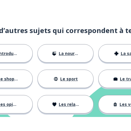
d’autres sujets qui correspondent à t
ntroductions
La nourriture
La s
e shopping
Le sport
Le tr
es opinions
Les relations
Les voy