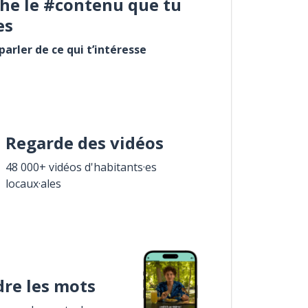
he le #contenu que tu
es
arler de ce qui t’intéresse
Regarde des vidéos
48 000+ vidéos d'habitants·es
locaux·ales
re les mots