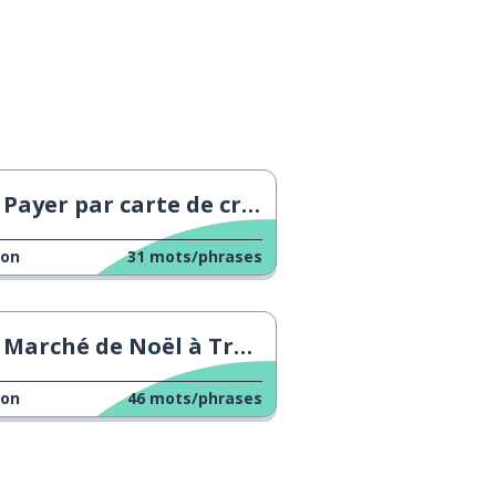
Payer par carte de crédit
çon
31
mots/phrases
Marché de Noël à Trente
çon
46
mots/phrases