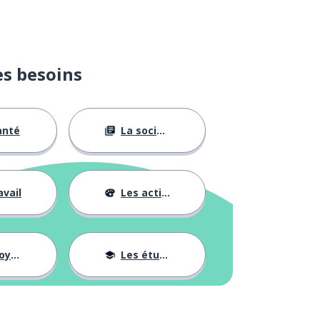
es besoins
anté
La société
avail
Les activités
ages
Les études