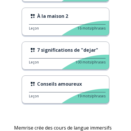
À la maison 2
Leçon
16
mots/phrases
7 significations de "dejar"
Leçon
100
mots/phrases
Conseils amoureux
Leçon
19
mots/phrases
Memrise crée des cours de langue immersifs