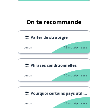
On te recommande
Parler de stratégie
Leçon
12
mots/phrases
Phrases conditionnelles
Leçon
10
mots/phrases
Pourquoi certains pays utilisent-ils "vos" ?
Leçon
58
mots/phrases