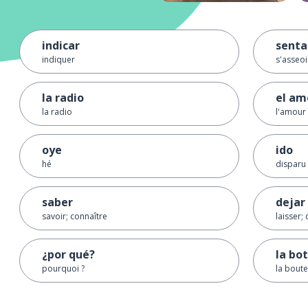
indicar
senta
indiquer
s'asseoi
la radio
el am
la radio
l'amour
oye
ido
hé
disparu
saber
dejar
savoir; connaître
laisser; 
¿por qué?
la bot
pourquoi ?
la boute