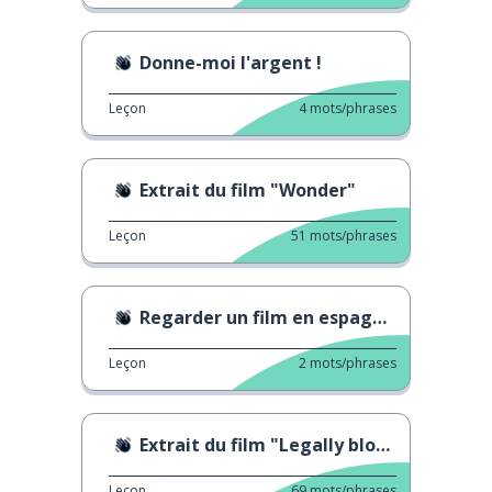
Donne-moi l'argent !
Leçon
4
mots/phrases
Extrait du film "Wonder"
Leçon
51
mots/phrases
Regarder un film en espagnol
Leçon
2
mots/phrases
Extrait du film "Legally blonde"
Leçon
69
mots/phrases