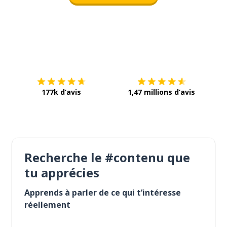
Télécharge via
App Store
Tél
177k d’avis
1,47 millions d’avis
Recherche le #contenu que
tu apprécies
Apprends à parler de ce qui t’intéresse
réellement