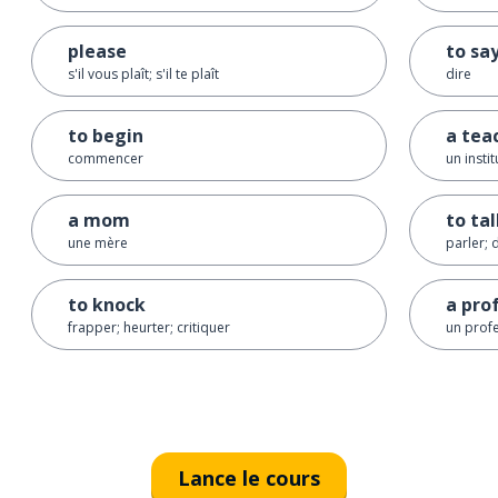
please
to sa
s'il vous plaît; s'il te plaît
dire
to begin
a tea
commencer
un insti
a mom
to ta
une mère
parler; 
to knock
a pro
frapper; heurter; critiquer
un profe
Lance le cours