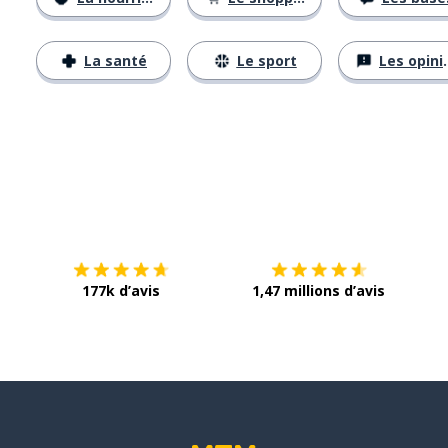
La santé
Le sport
Les opinions
Télécharge via
App Store
Tél
177k d’avis
1,47 millions d’avis