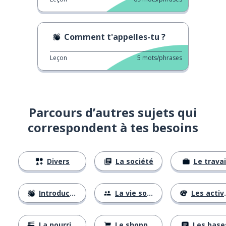
Comment t'appelles-tu ?
Leçon
5
mots/phrases
Parcours d’autres sujets qui
correspondent à tes besoins
Divers
La société
Le travai
Introductions
La vie sociale
Les activités
La nourriture
Le shopping
Les base