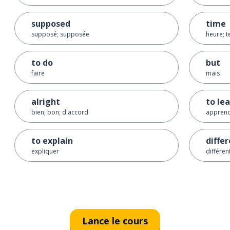
supposed
time
supposé; supposée
heure; t
to do
but
faire
mais
alright
to le
bien; bon; d'accord
appren
to explain
diffe
expliquer
différen
Lance le cours