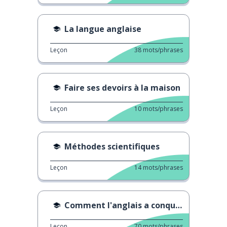
La langue anglaise
Leçon
38
mots/phrases
Faire ses devoirs à la maison
Leçon
10
mots/phrases
Méthodes scientifiques
Leçon
14
mots/phrases
Comment l'anglais a conquis le monde
Leçon
70
mots/phrases