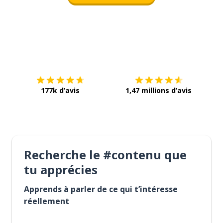
Télécharge via
App Store
Tél
177k d’avis
1,47 millions d’avis
Recherche le #contenu que
tu apprécies
Apprends à parler de ce qui t’intéresse
réellement