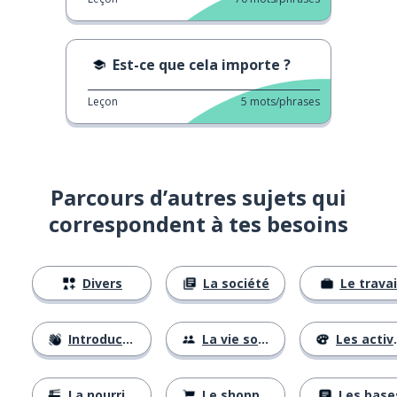
Est-ce que cela importe ?
Leçon
5
mots/phrases
Parcours d’autres sujets qui
correspondent à tes besoins
Divers
La société
Le travai
Introductions
La vie sociale
Les activités
La nourriture
Le shopping
Les base