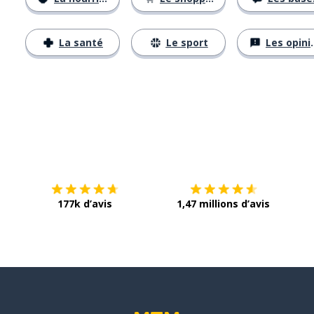
La santé
Le sport
Les opinions
Télécharge via
App Store
Tél
177k d’avis
1,47 millions d’avis