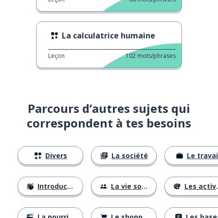
La calculatrice humaine
Leçon
102
mots/phrases
Parcours d’autres sujets qui
correspondent à tes besoins
Divers
La société
Le travai
Introductions
La vie sociale
Les activités
La nourriture
Le shopping
Les base