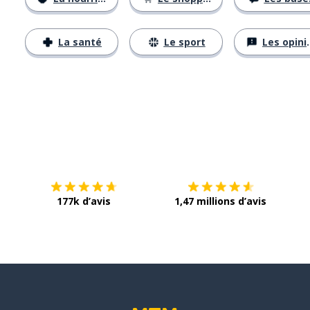
La santé
Le sport
Les opinions
Télécharge via
App Store
Tél
177k d’avis
1,47 millions d’avis