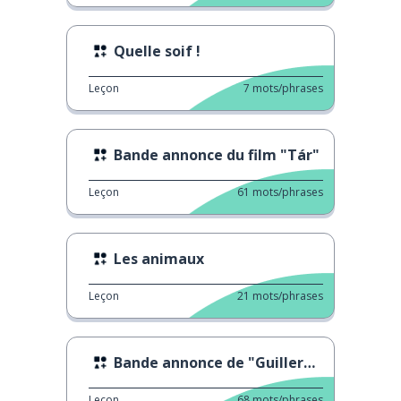
Quelle soif !
Leçon
7
mots/phrases
Bande annonce du film "Tár"
Leçon
61
mots/phrases
Les animaux
Leçon
21
mots/phrases
Bande annonce de "Guillermo del Toro's Pinocchio"
Leçon
68
mots/phrases