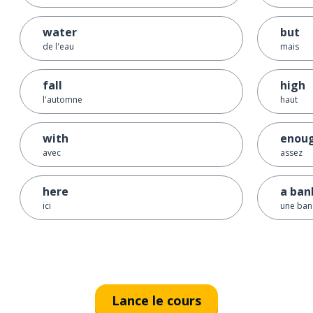
water
but
de l'eau
mais
fall
high
l'automne
haut
with
enou
avec
assez
here
a ban
ici
une ba
Lance le cours