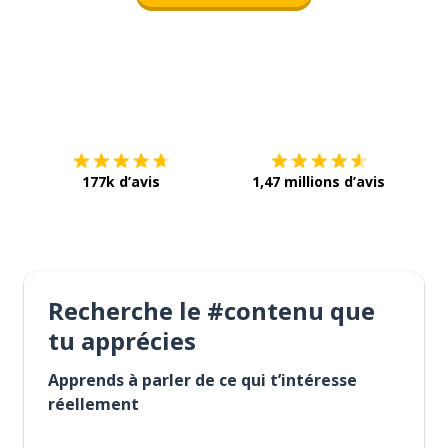
Télécharge via
App Store
Tél
177k d’avis
1,47 millions d’avis
Recherche le #contenu que
tu apprécies
Apprends à parler de ce qui t’intéresse
réellement