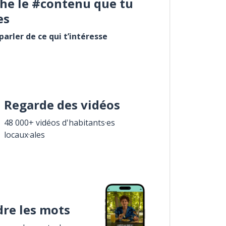
he le #contenu que tu
es
arler de ce qui t’intéresse
Regarde des vidéos
48 000+ vidéos d'habitants·es
locaux·ales
re les mots