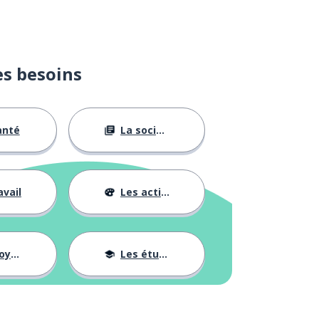
es besoins
anté
La société
avail
Les activités
ages
Les études