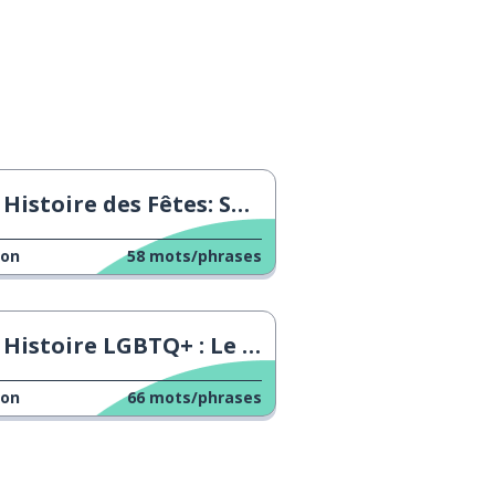
Histoire des Fêtes: Semaine Sainte
çon
58
mots/phrases
Histoire LGBTQ+ : Le monde en guerre
çon
66
mots/phrases