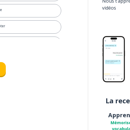
Nous t’appr
vidéos
re
ter
reuse
friche; inutile; un gâchis; une
La rec
Appren
Mémoris
vocabula