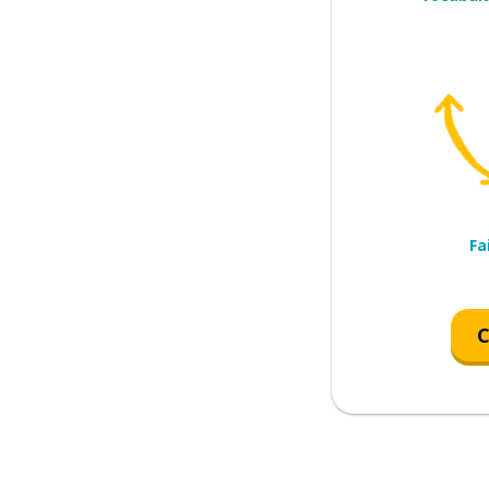
e
Fa
C
erser