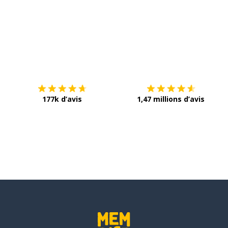
Télécharge via
App Store
T
 reconnaissante
177k d’avis
1,47 millions d’avis