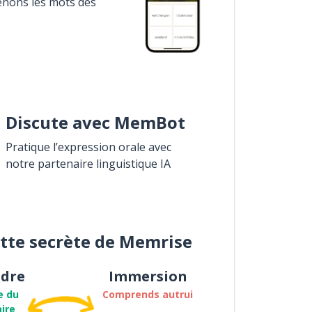
enons les mots des
Discute avec MemBot
Pratique l’expression orale avec
notre partenaire linguistique IA
ette secrète de Memrise
dre
Immersion
e du
Comprends autrui
ire