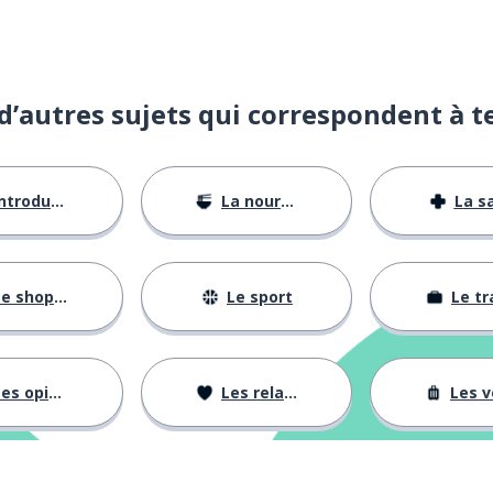
d’autres sujets qui correspondent à t
ntroductions
La nourriture
La s
nter
e shopping
Le sport
Le tr
es opinions
Les relations
Les voy