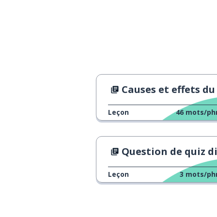
décerner
to award
un rôle
a role
respecter
to respect
Causes et effets du changement climati
établir; créer; d
to establish
Leçon
46
mots/ph
une limite
a boundary
Question de quiz difficil
gérer
to manage
Leçon
3
mots/ph
peur
fear
la force; la soli
strength