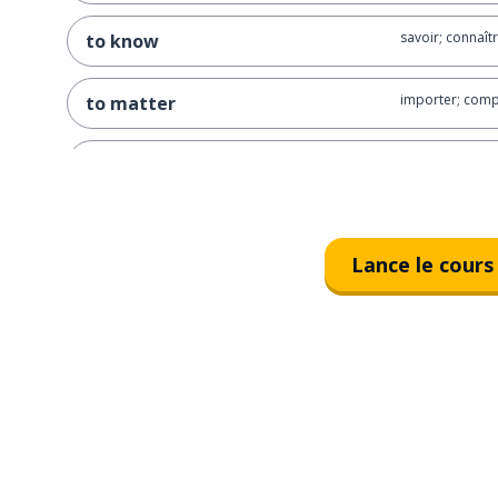
savoir; connaît
to know
importer; comp
to matter
décider
to decide
généreux; géné
generous
Lance le cours
réaliser
to realize
les déchets; en 
the waste
dévastation
parfait
perfect
en fait
actually