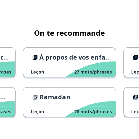
On te recommande
que
À propos de vos enfants ...
éfinir
rases
Leçon
27
mots/phrases
Le
e
Ramadan
rases
Leçon
28
mots/phrases
Le
dité