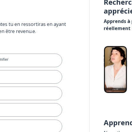
Recherc
appréci
Apprends à p
tes tu en ressortiras en ayant
réellement
en être revenu.e.
nifier
Apprend