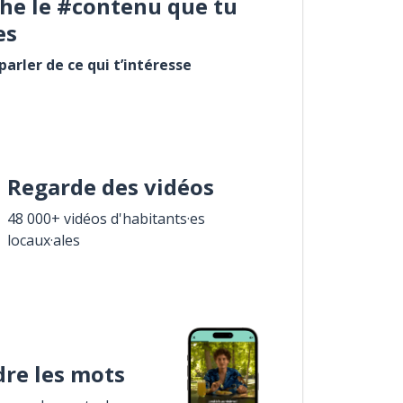
he le #contenu que tu
es
arler de ce qui t’intéresse
Regarde des vidéos
48 000+ vidéos d'habitants·es
locaux·ales
re les mots