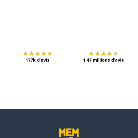
Télécharge via
App Store
T
177k d’avis
1,47 millions d’avis