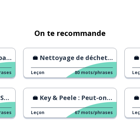
e
 concierge
On te recommande
nials
Nettoyage de déchets toxiques
rases
Leçon
80
mots/phrases
Le
ail
Key & Peele : Peut-on être gentil au bureau ?
rases
Leçon
67
mots/phrases
Le