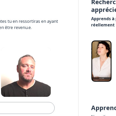
Recherc
appréci
Apprends à p
tes tu en ressortiras en ayant
réellement
en être revenu.e.
Apprend