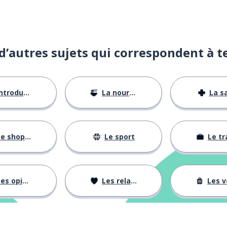
d’autres sujets qui correspondent à t
ntroductions
La nourriture
La s
e shopping
Le sport
Le tr
es opinions
Les relations
Les voy