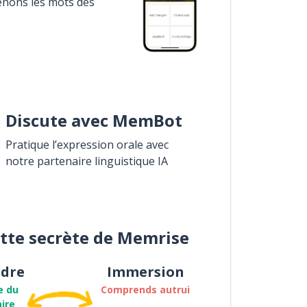
enons les mots des
Discute avec MemBot
Pratique l’expression orale avec
notre partenaire linguistique IA
ette secrète de Memrise
dre
Immersion
e du
Comprends autrui
ire