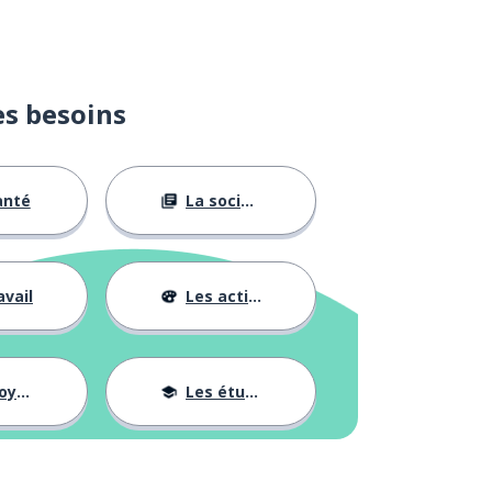
es besoins
anté
La société
avail
Les activités
ages
Les études