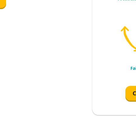
e
Fa
C
 serveuse