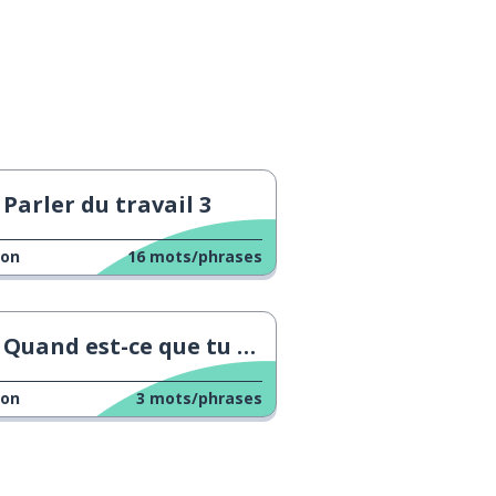
Parler du travail 3
çon
16
mots/phrases
Quand est-ce que tu dors ?
çon
3
mots/phrases