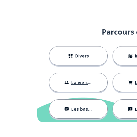
Parcours 
Divers
I
La vie sociale
L
Les bases
L