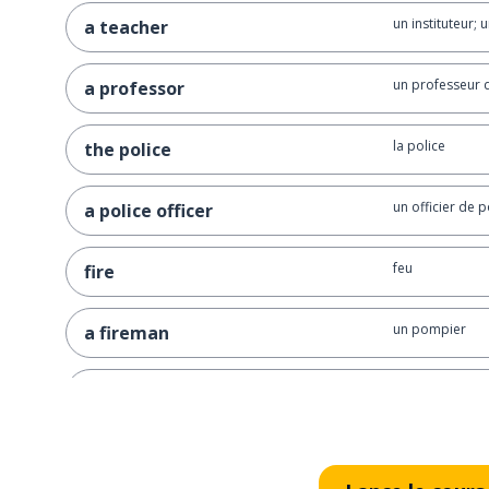
un instituteur; 
a teacher
un professeur d
a professor
la police
the police
un officier de p
a police officer
feu
fire
un pompier
a fireman
un docteur
a doctor
un infirmier
a nurse