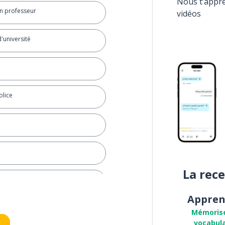
Nous t’appr
un professeur
vidéos
'université
olice
La rec
Appren
Mémoris
vocabula