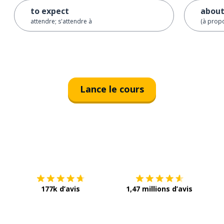
to expect
abou
attendre; s'attendre à
(à prop
Lance le cours
Télécharge via
App Store
Tél
177k d’avis
1,47 millions d’avis