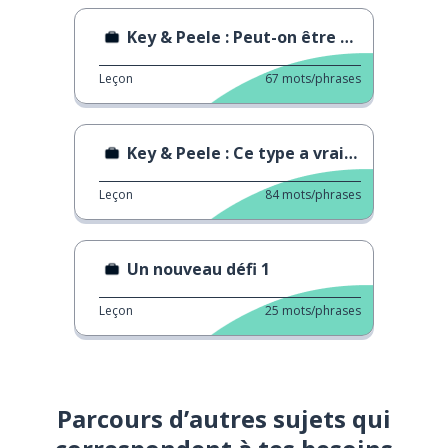
Key & Peele : Peut-on être gentil au bureau ?
Leçon
67
mots/phrases
Key & Peele : Ce type a vraiment un patron ?
Leçon
84
mots/phrases
Un nouveau défi 1
Leçon
25
mots/phrases
Parcours d’autres sujets qui