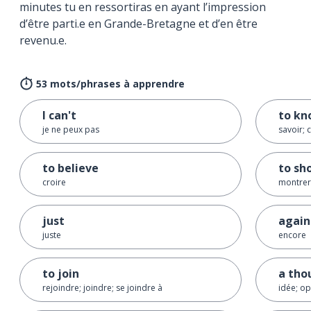
minutes tu en ressortiras en ayant l’impression
d’être parti.e en Grande-Bretagne et d’en être
revenu.e.
53 mots/phrases à apprendre
I can't
to k
je ne peux pas
savoir; 
to believe
to sh
croire
montrer
just
again
juste
encore
to join
a tho
rejoindre; joindre; se joindre à
idée; op