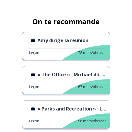
On te recommande
Amy dirige la réunion
Leçon
78
mots/phrases
« The Office » : Michael dit au revoir à Pam
Leçon
67
mots/phrases
« Parks and Recreation » : L'audience officielle
Leçon
96
mots/phrases