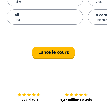
faire
plus
all
a co
tout
une ent
Lance le cours
Télécharge via
App Store
Tél
177k d’avis
1,47 millions d’avis