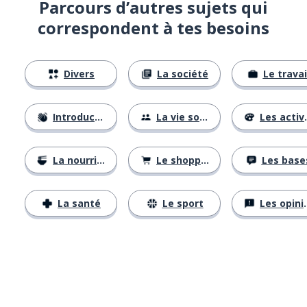
Parcours d’autres sujets qui
correspondent à tes besoins
Divers
La société
Le travai
Introductions
La vie sociale
Les activités
La nourriture
Le shopping
Les base
La santé
Le sport
Les opinions
Télécharge via
App Store
Tél