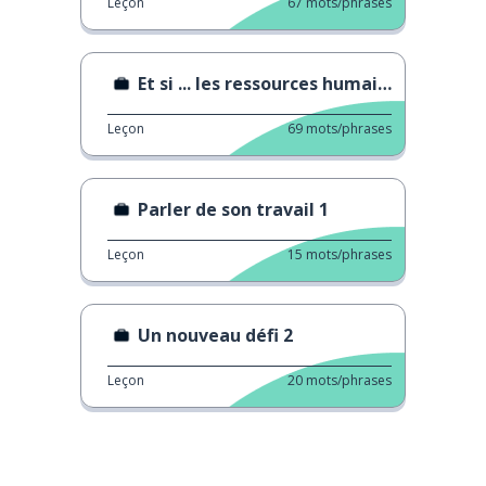
Leçon
67
mots/phrases
Et si ... les ressources humaines étaient honnêtes
Leçon
69
mots/phrases
Parler de son travail 1
Leçon
15
mots/phrases
Un nouveau défi 2
Leçon
20
mots/phrases