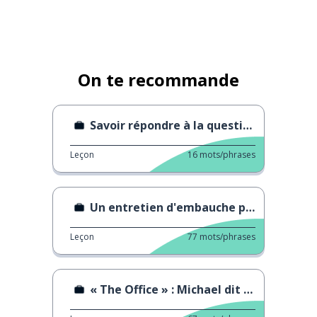
On te recommande
Savoir répondre à la question "Parlez-moi de vous"
Leçon
16
mots/phrases
Un entretien d'embauche pour les Millennials
Leçon
77
mots/phrases
« The Office » : Michael dit au revoir à Pam