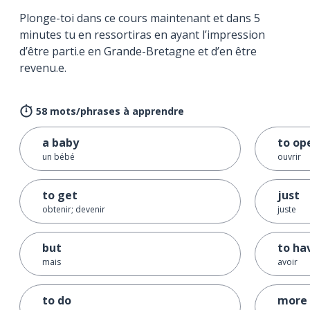
Plonge-toi dans ce cours maintenant et dans 5
minutes tu en ressortiras en ayant l’impression
d’être parti.e en Grande-Bretagne et d’en être
revenu.e.
58 mots/phrases à apprendre
a baby
to op
un bébé
ouvrir
to get
just
obtenir; devenir
juste
but
to ha
mais
avoir
to do
more