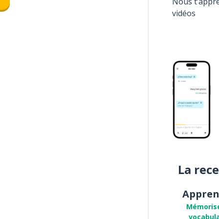
Nous t’appr
vidéos
La rec
Appren
Mémoris
vocabula