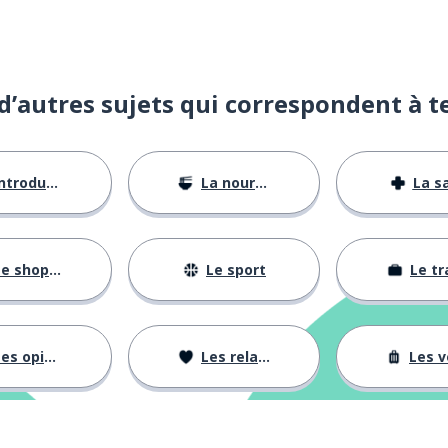
d’autres sujets qui correspondent à t
ntroductions
La nourriture
La s
e shopping
Le sport
Le tr
es opinions
Les relations
Les voy