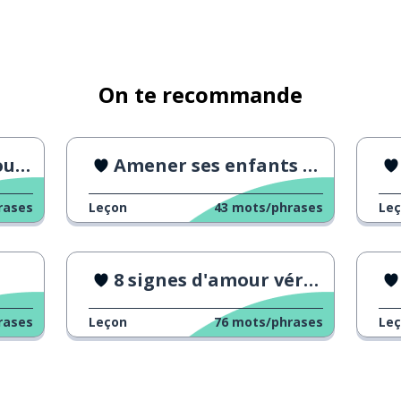
On te recommande
 ?
Amener ses enfants au bureau
rases
Leçon
43
mots/phrases
Le
8 signes d'amour véritable
rases
Leçon
76
mots/phrases
Le