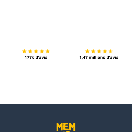
Télécharge via
App Store
T
177k d’avis
1,47 millions d’avis