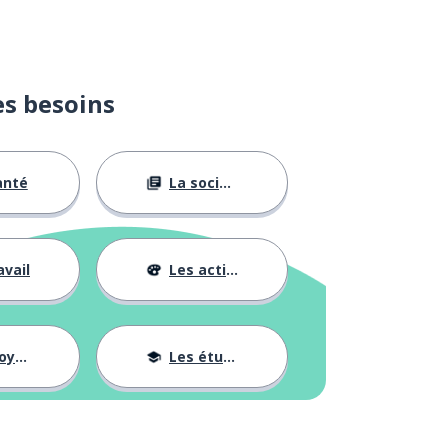
es besoins
anté
La société
avail
Les activités
ages
Les études