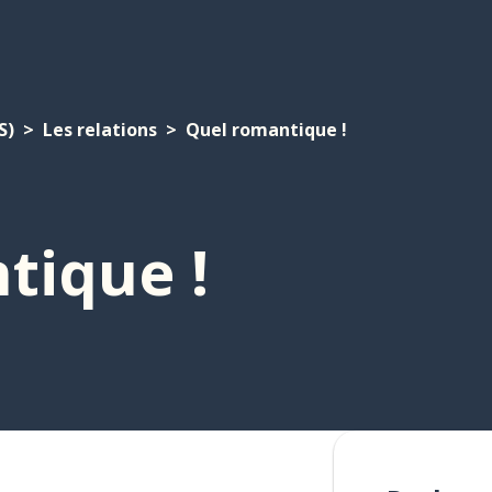
S)
Les relations
Quel romantique !
tique !