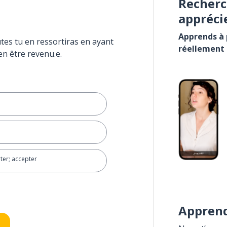
Recherc
appréci
Apprends à p
tes tu en ressortiras en ayant
réellement
en être revenu.e.
ter; accepter
Apprend