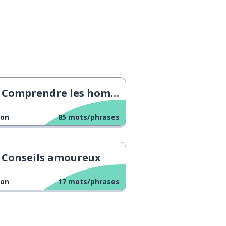
Comprendre les hommes
çon
85
mots/phrases
Conseils amoureux
çon
17
mots/phrases