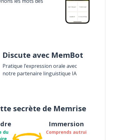
enons les mots des
Discute avec MemBot
Pratique l’expression orale avec
notre partenaire linguistique IA
ette secrète de Memrise
dre
Immersion
e du
Comprends autrui
ire