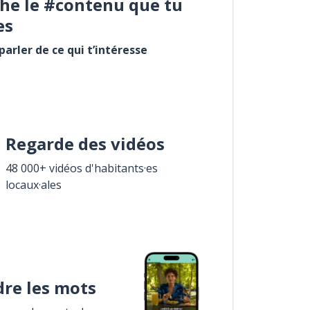
he le #contenu que tu
es
arler de ce qui t’intéresse
Regarde des vidéos
48 000+ vidéos d'habitants·es
locaux·ales
re les mots