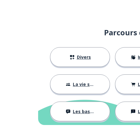
Parcours 
Divers
I
La vie sociale
L
Les bases
L