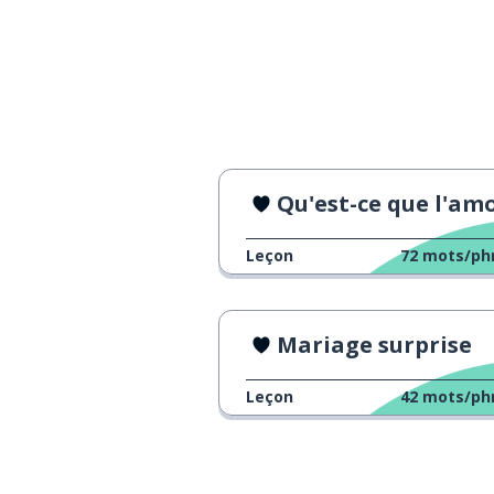
Qu'est-ce que l'amour
Leçon
72
mots/ph
Mariage surprise
Leçon
42
mots/ph