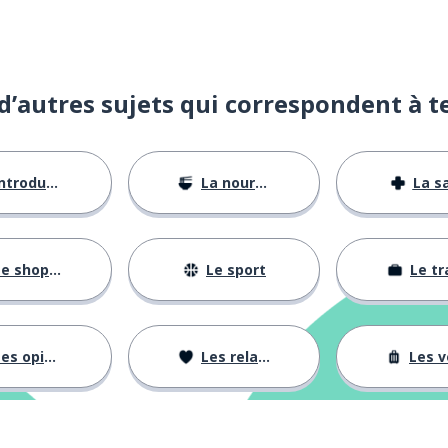
d’autres sujets qui correspondent à t
ntroductions
La nourriture
La s
e shopping
Le sport
Le tr
es opinions
Les relations
Les voy