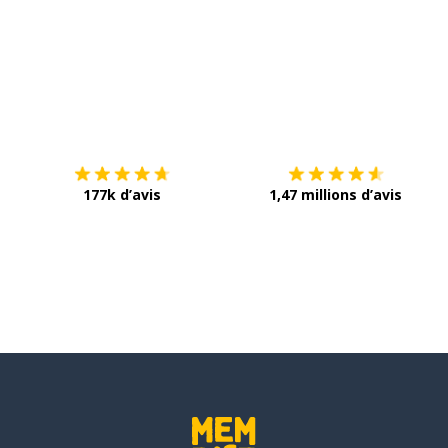
Télécharge via
App Store
T
177k d’avis
1,47 millions d’avis