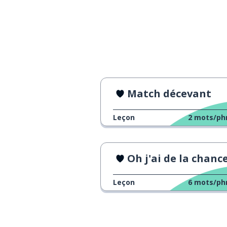
Match décevant
Leçon
2
mots/ph
Oh j'ai de la chance 
Leçon
6
mots/ph