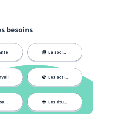
es besoins
anté
La société
avail
Les activités
ages
Les études