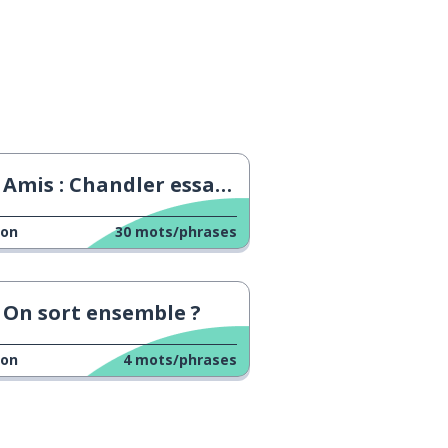
Amis : Chandler essaie d'avoir des rendez-vous
çon
30
mots/phrases
On sort ensemble ?
çon
4
mots/phrases