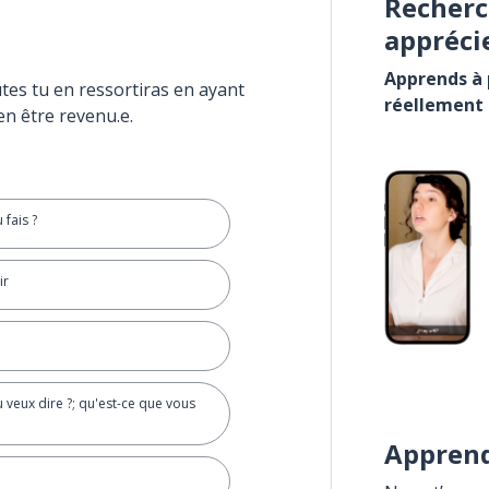
Recherc
appréci
Apprends à p
tes tu en ressortiras en ayant
réellement
en être revenu.e.
 fais ?
ir
u veux dire ?; qu'est-ce que vous
Apprend