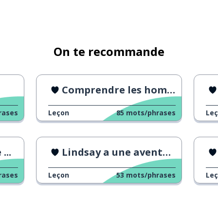
On te recommande
Comprendre les hommes
rases
Leçon
85
mots/phrases
Le
...
Lindsay a une aventure
rases
Leçon
53
mots/phrases
Le