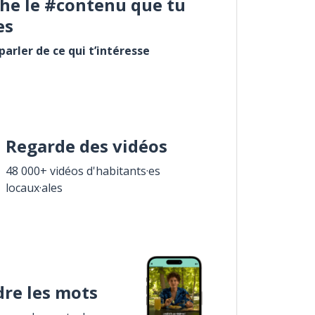
he le #contenu que tu
es
arler de ce qui t’intéresse
Regarde des vidéos
48 000+ vidéos d'habitants·es
locaux·ales
re les mots