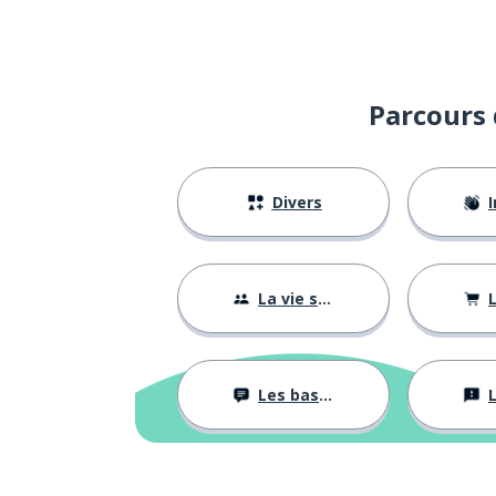
Parcours 
Divers
I
La vie sociale
L
Les bases
L