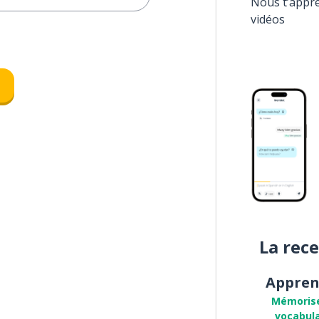
Nous t’appr
vidéos
La rec
Appren
Mémoris
vocabula