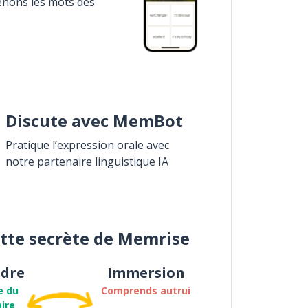
enons les mots des
Discute avec MemBot
Pratique l’expression orale avec
notre partenaire linguistique IA
ette secrète de Memrise
dre
Immersion
e du
Comprends autrui
ire