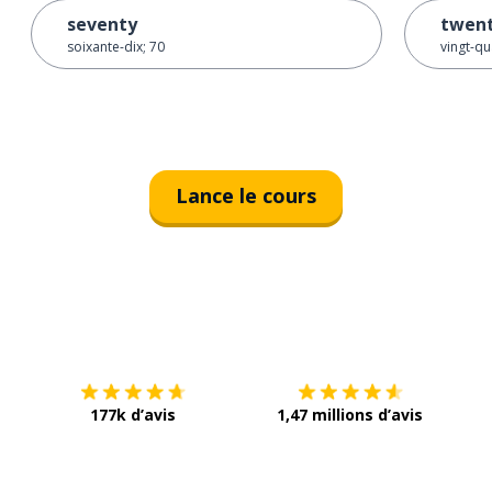
seventy
twent
soixante-dix; 70
vingt-qu
Lance le cours
Télécharge via
App Store
Tél
177k d’avis
1,47 millions d’avis