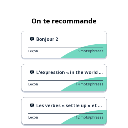
On te recommande
Bonjour 2
Leçon
5
mots/phrases
L'expression « in the world » en anglais
Leçon
14
mots/phrases
Les verbes « settle up » et « settle down »
Leçon
12
mots/phrases