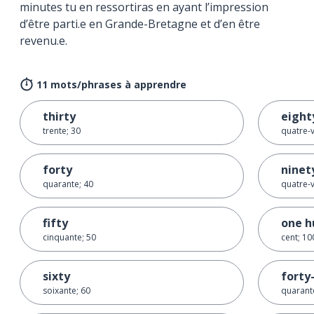
minutes tu en ressortiras en ayant l’impression
d’être parti.e en Grande-Bretagne et d’en être
revenu.e.
11 mots/phrases à apprendre
thirty
eight
trente; 30
quatre-v
forty
ninet
quarante; 40
quatre-v
fifty
one h
cinquante; 50
cent; 10
sixty
forty-
soixante; 60
quarante