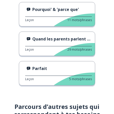
Pourquoi' & 'parce que'
Leçon
11
mots/phrases
Quand les parents parlent de leurs enfants
Leçon
29
mots/phrases
Parfait
Leçon
5
mots/phrases
Parcours d’autres sujets qui