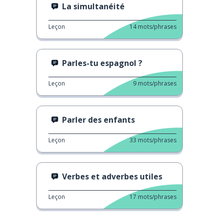
La simultanéité
Leçon
14
mots/phrases
Parles-tu espagnol ?
Leçon
9
mots/phrases
Parler des enfants
Leçon
33
mots/phrases
Verbes et adverbes utiles
Leçon
17
mots/phrases