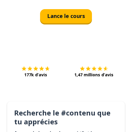
Lance le cours
Télécharge via
App Store
Tél
177k d’avis
1,47 millions d’avis
Recherche le #contenu que
tu apprécies