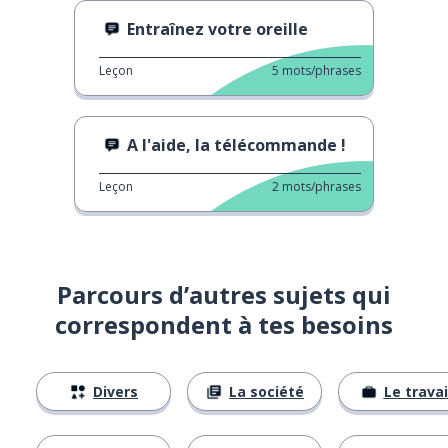
Entraînez votre oreille
Leçon
5
mots/phrases
A l'aide, la télécommande !
Leçon
2
mots/phrases
Parcours d’autres sujets qui
correspondent à tes besoins
Divers
La société
Le travai