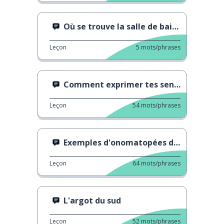
Où se trouve la salle de bain ?
Leçon
5
mots/phrases
Comment exprimer tes sentiments
Leçon
54
mots/phrases
Exemples d'onomatopées dans la culture populaire
Leçon
64
mots/phrases
L'argot du sud
Leçon
52
mots/phrases