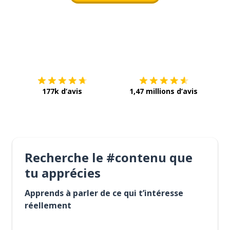
Télécharge via
App Store
Tél
177k d’avis
1,47 millions d’avis
Recherche le #contenu que
tu apprécies
Apprends à parler de ce qui t’intéresse
réellement