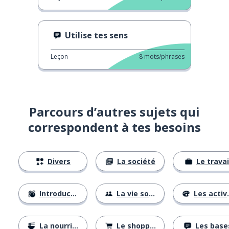
Utilise tes sens
Leçon
8
mots/phrases
Parcours d’autres sujets qui
correspondent à tes besoins
Divers
La société
Le travai
Introductions
La vie sociale
Les activités
La nourriture
Le shopping
Les base