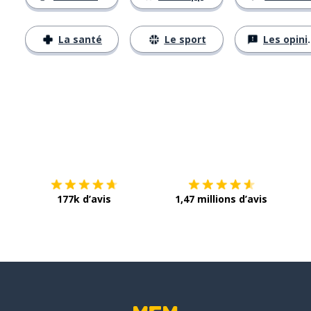
La santé
Le sport
Les opinions
Télécharge via
App Store
Tél
177k d’avis
1,47 millions d’avis