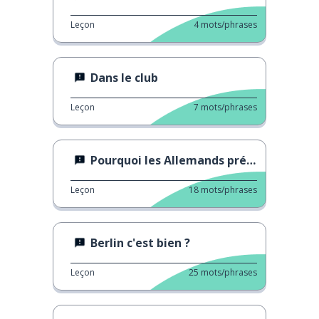
Leçon
4
mots/phrases
Dans le club
Leçon
7
mots/phrases
Pourquoi les Allemands préfèrent l'argent liquide?
Leçon
18
mots/phrases
Berlin c'est bien ?
Leçon
25
mots/phrases