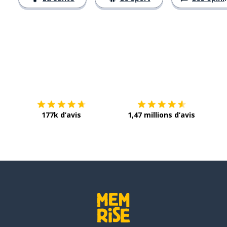
Télécharge via
App Store
Tél
177k d’avis
1,47 millions d’avis