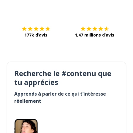
Télécharge via
App Store
Tél
177k d’avis
1,47 millions d’avis
Recherche le #contenu que
tu apprécies
Apprends à parler de ce qui t’intéresse
réellement