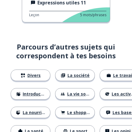
Expressions utiles 11
Leçon
5
mots/phrases
Parcours d’autres sujets qui
correspondent à tes besoins
Divers
La société
Le travai
Introductions
La vie sociale
Les activités
La nourriture
Le shopping
Les base
La santé
Le sport
Les opinions