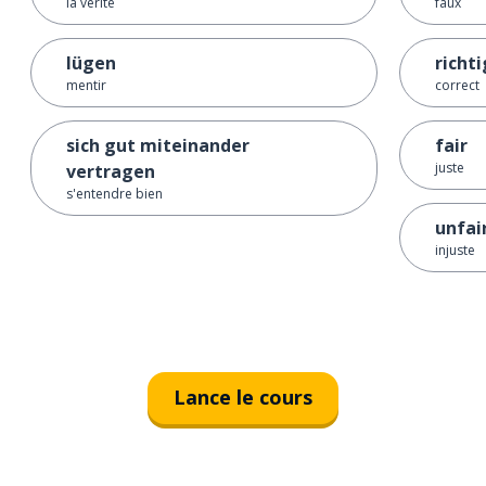
la vérité
faux
lügen
richti
mentir
correct
sich gut miteinander
fair
juste
vertragen
s'entendre bien
unfai
injuste
Lance le cours