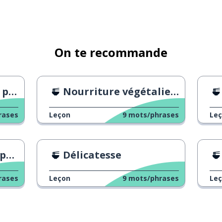
is
On te recommande
ourg
Nourriture végétalienne
rases
Leçon
9
mots/phrases
Le
té
Délicatesse
rases
Leçon
9
mots/phrases
Le