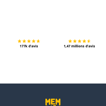
Télécharge via
App Store
T
177k d’avis
1,47 millions d’avis