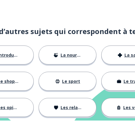
d’autres sujets qui correspondent à t
ntroductions
La nourriture
La s
e shopping
Le sport
Le tr
es opinions
Les relations
Les voy