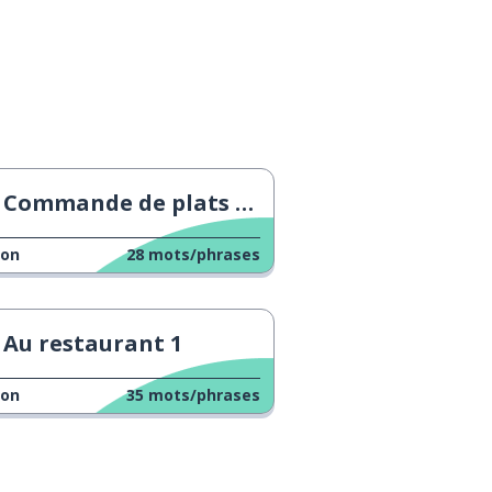
Commande de plats à emporter
çon
28
mots/phrases
Au restaurant 1
çon
35
mots/phrases