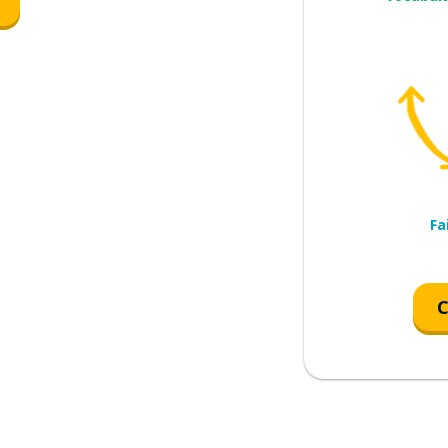
z ?; quoi ?
Fa
C
me; après tout; mais
; aucune ...