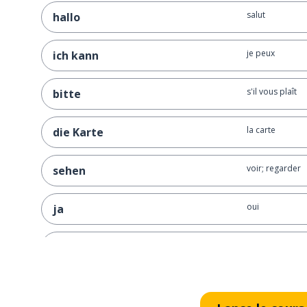
salut
hallo
je peux
ich kann
s'il vous plaît
bitte
la carte
die Karte
voir; regarder
sehen
oui
ja
bien sûr; natur
natürlich
merci
danke