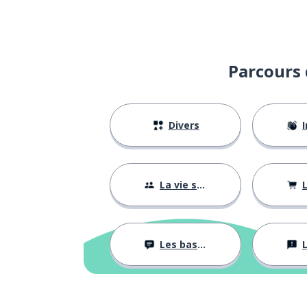
Parcours 
Divers
I
La vie sociale
L
Les bases
L