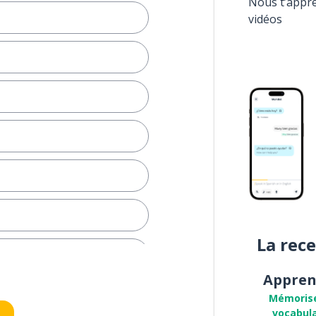
Nous t’appr
vidéos
La rec
ellement
Appren
Mémoris
vocabula