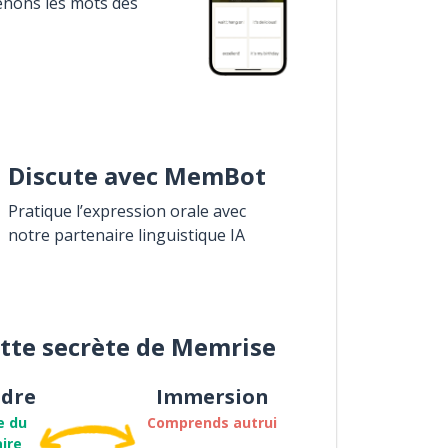
enons les mots des
Discute avec MemBot
Pratique l’expression orale avec
notre partenaire linguistique IA
ette secrète de Memrise
dre
Immersion
e du
Comprends autrui
ire