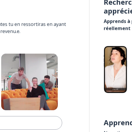
Recherc
appréci
Apprends à p
tes tu en ressortiras en ayant
réellement
 revenu.e.
Apprend