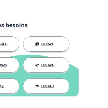
es besoins
anté
La société
avail
Les activités
ages
Les études