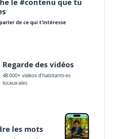
he le #contenu que tu
es
arler de ce qui t’intéresse
Regarde des vidéos
48 000+ vidéos d'habitants·es
locaux·ales
re les mots