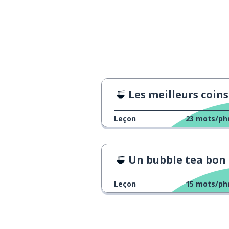
plus
mehr
la prochaine fo
nächstes Mal
peut-être
vielleicht
Les meilleurs coins pour manger à Hamb
Leçon
23
mots/ph
Un bubble tea bon pour la san
Leçon
15
mots/ph