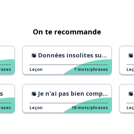
On te recommande
Données insolites sur les jeux vidéo
rases
Leçon
7
mots/phrases
Le
s
Je n'ai pas bien compris la question
rases
Leçon
18
mots/phrases
Le