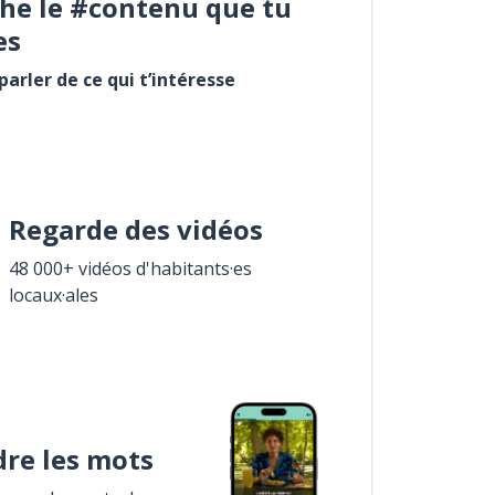
he le #contenu que tu
es
arler de ce qui t’intéresse
Regarde des vidéos
48 000+ vidéos d'habitants·es
locaux·ales
re les mots