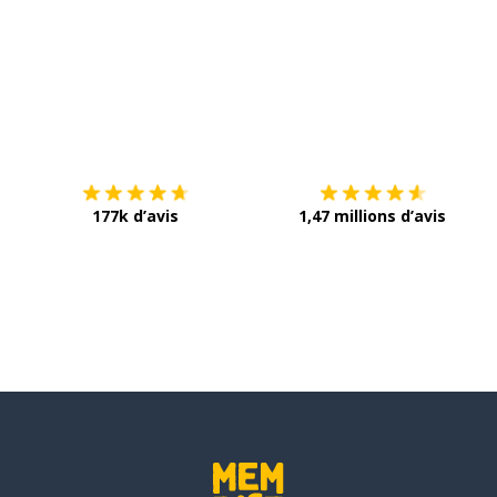
Télécharge via
App Store
T
177k d’avis
1,47 millions d’avis