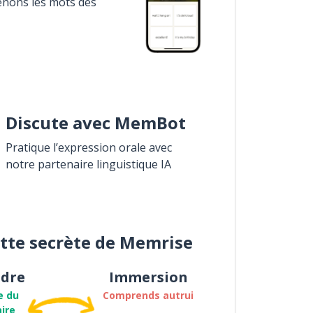
enons les mots des
Discute avec MemBot
Pratique l’expression orale avec
notre partenaire linguistique IA
ette secrète de Memrise
dre
Immersion
e du
Comprends autrui
ire