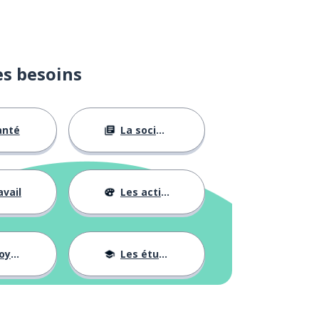
es besoins
anté
La société
avail
Les activités
ages
Les études