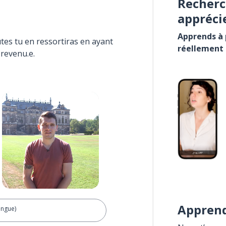
Recherc
appréci
Apprends à p
tes tu en ressortiras en ayant
réellement
 revenu.e.
Apprend
angue)