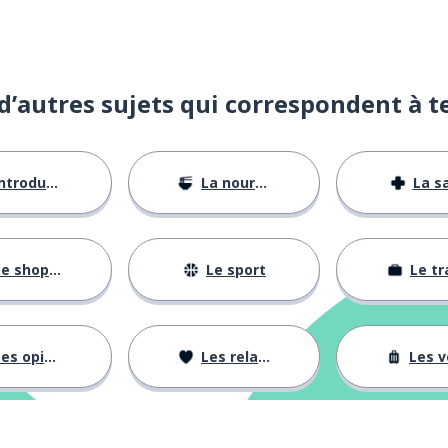
d’autres sujets qui correspondent à t
ntroductions
La nourriture
La s
e shopping
Le sport
Le tr
es opinions
Les relations
Les voy