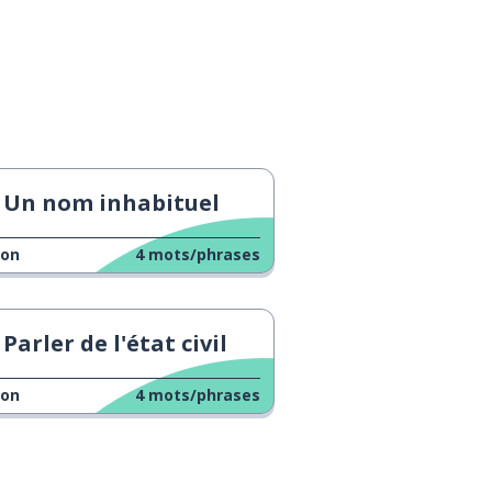
Un nom inhabituel
çon
4
mots/phrases
Parler de l'état civil
çon
4
mots/phrases