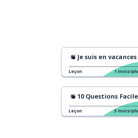
Je suis en vacances
Leçon
1
mots/ph
10 Questions Facile
Leçon
5
mots/ph