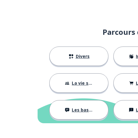
Parcours 
Divers
I
La vie sociale
L
Les bases
L