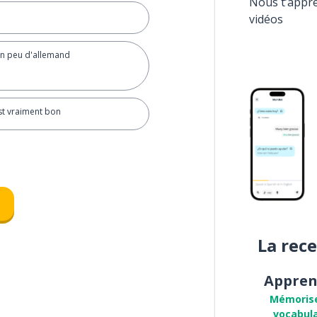
Nous t’appr
vidéos
un peu d'allemand
st vraiment bon
La rec
Appren
Mémoris
vocabula