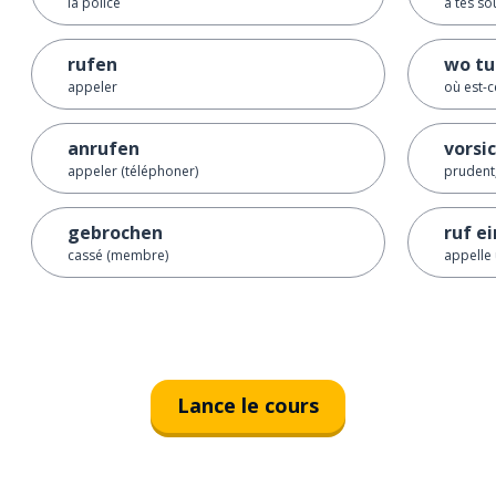
la police
à tes so
rufen
wo tu
appeler
où est-c
anrufen
vorsi
appeler (téléphoner)
prudent
gebrochen
ruf e
cassé (membre)
appelle
Lance le cours