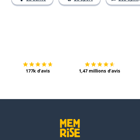
Télécharge via
App Store
Tél
177k d’avis
1,47 millions d’avis