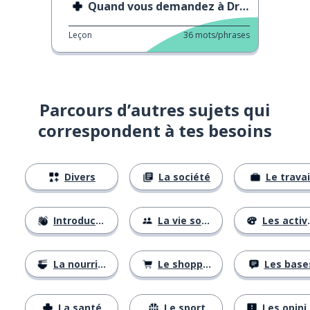
Quand vous demandez à Dr Google
Leçon
36
mots/phrases
Parcours d’autres sujets qui
correspondent à tes besoins
Divers
La société
Le travai
Introductions
La vie sociale
Les activités
La nourriture
Le shopping
Les base
La santé
Le sport
Les opinions