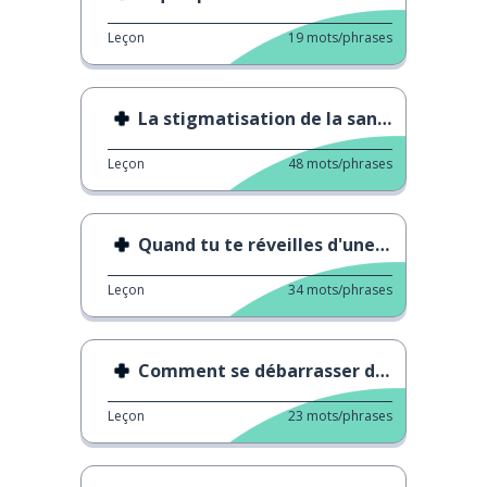
Leçon
19
mots/phrases
La stigmatisation de la santé mentale
Leçon
48
mots/phrases
Quand tu te réveilles d'une sieste
Leçon
34
mots/phrases
Comment se débarrasser d'une tique
Leçon
23
mots/phrases