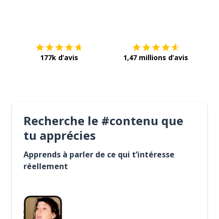
Télécharge via
App Store
Tél
177k d’avis
1,47 millions d’avis
Recherche le #contenu que
tu apprécies
Apprends à parler de ce qui t’intéresse
réellement